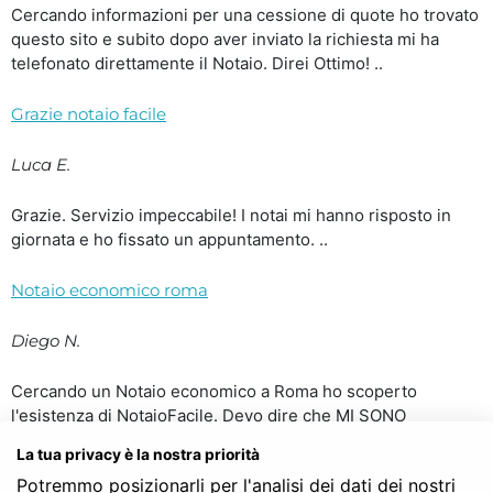
Cercando informazioni per una cessione di quote ho trovato
questo sito e subito dopo aver inviato la richiesta mi ha
telefonato direttamente il Notaio. Direi Ottimo! ..
Grazie notaio facile
Luca E.
Grazie. Servizio impeccabile! I notai mi hanno risposto in
giornata e ho fissato un appuntamento. ..
Notaio economico roma
Diego N.
Cercando un Notaio economico a Roma ho scoperto
l'esistenza di NotaioFacile. Devo dire che MI SONO
TROVATO BENISSIMO. Dopo aver inviato la richiesta mi
La tua privacy è la nostra priorità
hanno contattato due notai e ho scelto tra i due il notaio che
Potremmo posizionarli per l'analisi dei dati dei nostri
mi ha risposto per primo. Costavano più o meno uguali ma