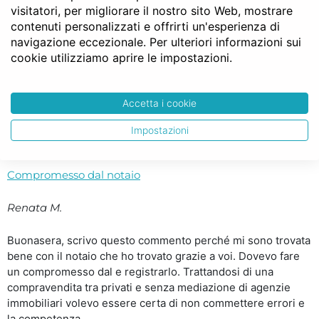
visitatori, per migliorare il nostro sito Web, mostrare
chi primo arriva.. ..
contenuti personalizzati e offrirti un'esperienza di
navigazione eccezionale. Per ulteriori informazioni sui
Consiglio a tutti notaio facile
cookie utilizziamo aprire le impostazioni.
Ezio L.
Accetta i cookie
Grazie Notaio Facile!!! Consiglio a tutti di utilizzare questo
servizio è un esempio di come anche in Italia ogni tanto le
Impostazioni
promesse vengano mantenute. ..
Compromesso dal notaio
Renata M.
Buonasera, scrivo questo commento perché mi sono trovata
bene con il notaio che ho trovato grazie a voi. Dovevo fare
un compromesso dal e registrarlo. Trattandosi di una
compravendita tra privati e senza mediazione di agenzie
immobiliari volevo essere certa di non commettere errori e
la competenza,..