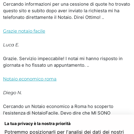
Cercando informazioni per una cessione di quote ho trovato
questo sito e subito dopo aver inviato la richiesta mi ha
telefonato direttamente il Notaio. Direi Ottimo! ..
Grazie notaio facile
Luca E.
Grazie. Servizio impeccabile! I notai mi hanno risposto in
giornata e ho fissato un appuntamento. ..
Notaio economico roma
Diego N.
Cercando un Notaio economico a Roma ho scoperto
l'esistenza di NotaioFacile. Devo dire che MI SONO
TROVATO BENISSIMO. Dopo aver inviato la richiesta mi
La tua privacy è la nostra priorità
hanno contattato due notai e ho scelto tra i due il notaio che
Potremmo posizionarli per l'analisi dei dati dei nostri
mi ha risposto per primo. Costavano più o meno uguali ma