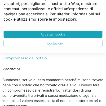
visitatori, per migliorare il nostro sito Web, mostrare
chi primo arriva.. ..
contenuti personalizzati e offrirti un'esperienza di
navigazione eccezionale. Per ulteriori informazioni sui
Consiglio a tutti notaio facile
cookie utilizziamo aprire le impostazioni.
Ezio L.
Accetta i cookie
Grazie Notaio Facile!!! Consiglio a tutti di utilizzare questo
servizio è un esempio di come anche in Italia ogni tanto le
Impostazioni
promesse vengano mantenute. ..
Compromesso dal notaio
Renata M.
Buonasera, scrivo questo commento perché mi sono trovata
bene con il notaio che ho trovato grazie a voi. Dovevo fare
un compromesso dal e registrarlo. Trattandosi di una
compravendita tra privati e senza mediazione di agenzie
immobiliari volevo essere certa di non commettere errori e
la competenza,..