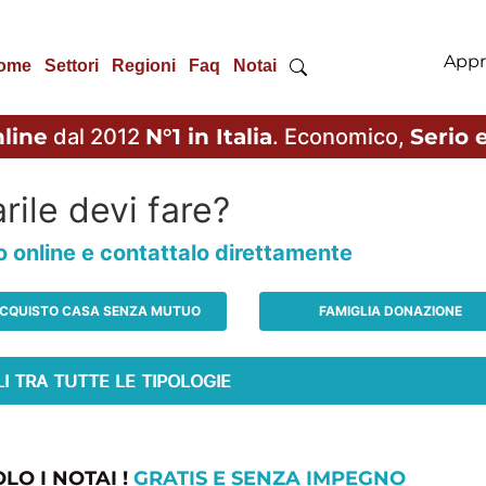
Appr
ome
Settori
Regioni
Faq
Notai
line
dal 2012
N°1 in Italia
. Economico,
Serio e
rile devi fare?
io online e contattalo direttamente
CQUISTO CASA SENZA MUTUO
FAMIGLIA DONAZIONE
LO I NOTAI !
GRATIS E SENZA IMPEGNO