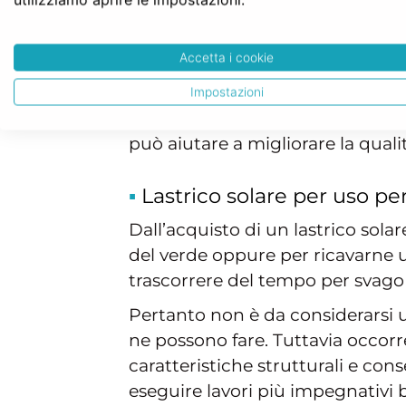
l’installazione di
impianti di ra
zona particolare in cui si trov
adeguato cappotto termico.
Accetta i cookie
Ciò comporta il dover utilizzare 
Impostazioni
una volta comprato il lastrico so
può aiutare a migliorare la qualit
Lastrico solare per uso pe
Dall’acquisto di un lastrico sola
del verde oppure per ricavarne un
trascorrere del tempo per svago
Pertanto non è da considerarsi u
ne possono fare. Tuttavia occorr
caratteristiche strutturali e cons
eseguire lavori più impegnativi b