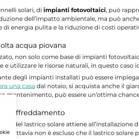
nnelli solari, di
impianti fotovoltaici
, può rapp
 riduzione dell’impatto ambientale, ma può anch
i energia pulita e la riduzione di costi operativ
colta acqua piovana
lizzato, non solo come base di impianti fotovolta
utilizzare le risorse naturali, in questo caso id
te degli impianti installati può essere impiegata
ra una casa
dal notaio, si acquista anche il giar
l suo mantenimento, può essere un’ottima chance
o di raffreddamento
uto del lastrico solare attiene all’installazione 
ookie
 Tuttavia non è escluso che il lastrico solare p