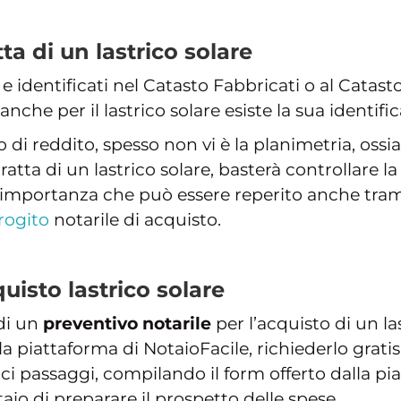
ta di un lastrico solare
 e identificati nel Catasto Fabbricati o al Catas
ì anche per il lastrico solare esiste la sua identifi
di reddito, spesso non vi è la planimetria, ossi
ratta di un lastrico solare, basterà controllare l
portanza che può essere reperito anche tramite i
rogito
notarile di acquisto.
uisto lastrico solare
 di un
preventivo notarile
per l’acquisto di un las
e la piattaforma di NotaioFacile, richiederlo gra
ci passaggi, compilando il form offerto dalla p
o di preparare il prospetto delle spese.