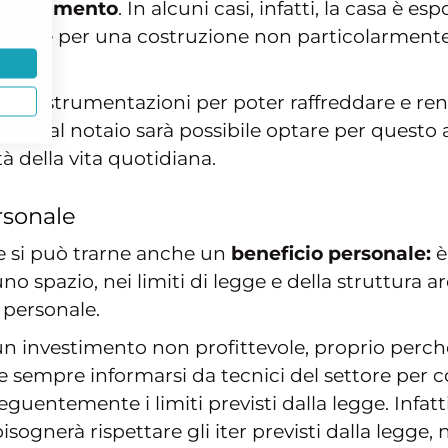
ffreddamento
. In alcuni casi, infatti, la casa è esp
a oppure per una costruzione non particolarmen
delle strumentazioni per poter raffreddare e rend
lare dal notaio sarà possibile optare per questo 
à della vita quotidiana.
rsonale
re si può trarne anche un
beneficio personale:
è
o spazio, nei limiti di legge e della struttura 
 personale.
n investimento non profittevole, proprio perché s
e sempre informarsi da tecnici del settore per
eguentemente i limiti previsti dalla legge. Infatt
isognerà rispettare gli iter previsti dalla legge