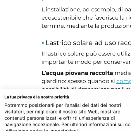
L’installazione, ad esempio, di pa
ecosostenibile che favorisce la
termine, mediante la produzione d
Lastrico solare ad uso rac
Il lastrico solare può essere uti
importante modo per conservare e 
L’acqua piovana raccolta
median
giardino: spesso quando si
comp
possibilità di risparmiare per i
La tua privacy è la nostra priorità
Lastrico solare e impiant
Potremmo posizionarli per l'analisi dei dati dei nostri
visitatori, per migliorare il nostro sito Web, mostrare
Solitamente l’utilizzo più conosci
contenuti personalizzati e offrirti un'esperienza di
navigazione eccezionale. Per ulteriori informazioni sui c
abbiamo analizzato in precedenza.
utilizziamo aprire le impostazioni.