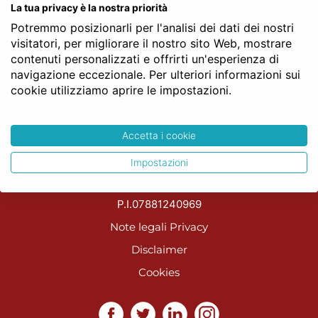
La tua privacy è la nostra priorità
Potremmo posizionarli per l'analisi dei dati dei nostri
visitatori, per migliorare il nostro sito Web, mostrare
contenuti personalizzati e offrirti un'esperienza di
navigazione eccezionale. Per ulteriori informazioni sui
cookie utilizziamo aprire le impostazioni.
NotaioFacile
Easy Web Service S.R.L.
Accetta i cookie
V. Vincenzo Foppa N.41
Impostazioni
20144 Milano (MI)
P.I.07881240969
Note legali
Privacy
Disclaimer
Cookies