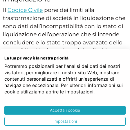
Il
Codice Civile
pone dei limiti alla
trasformazione di società in liquidazione che
sono dati dall’incompatibilità con lo stato di
liquidazione dell’operazione che si intende
concludere e lo stato troppo avanzato dello
stato di liquidazione. Questi due limiti non
operano in modo alternativo, ma devono
La tua privacy è la nostra priorità
Potremmo posizionarli per l'analisi dei dati dei nostri
essere presenti entrambi, altrimenti non sarà
visitatori, per migliorare il nostro sito Web, mostrare
possibile procedere alla trasformazione.
contenuti personalizzati e offrirti un'esperienza di
navigazione eccezionale. Per ulteriori informazioni sui
cookie utilizziamo aprire le impostazioni.
Trasformazione società senza
revoca della liquidazione
Accetta i cookie
Come abbiamo accennato si ritiene
Impostazioni
ammissibile che i soci decidano di non