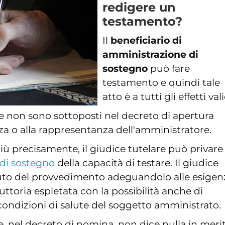
redigere un
testamento?
Il
beneficiario di
amministrazione di
sostegno
può fare
testamento e quindi tale
atto è a tutti gli effetti val
che non sono sottoposti nel decreto di apertura
nza o alla rappresentanza dell'amministratore.
ù precisamente, il giudice tutelare può privare 
di sostegno
della capacità di testare. Il giudice
nuto del provvedimento adeguandolo alle esigen
uttoria espletata con la possibilità anche di
condizioni di salute del soggetto amministrato.
ce, nel decreto di nomina, non dice nulla in meri