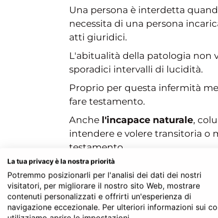
Una persona è interdetta quando,
necessita di una persona incaric
atti giuridici.
L'abitualità della patologia no
sporadici intervalli di lucidità.
Proprio per questa infermità me
fare testamento.
Anche
l'incapace naturale
, col
intendere e volere transitoria 
testamento.
La tua privacy è la nostra priorità
Basti pensare ad un ubriaco o a c
Potremmo posizionarli per l'analisi dei dati dei nostri
certo non possono essere in gra
visitatori, per migliorare il nostro sito Web, mostrare
(Cassazione, ord. n. 2270 del 25 
contenuti personalizzati e offrirti un'esperienza di
navigazione eccezionale. Per ulteriori informazioni sui c
utilizziamo aprire le impostazioni.