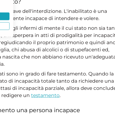
ilitato?
 grave dell'interdizione. L'inabilitato è una
ialmente incapace di intendere e volere.
tati gli infermi di mente il cui stato non sia ta
, chi sperpera in atti di prodigalità per incapaci
 pregiudicando il proprio patrimonio e quindi an
glia, chi abusa di alcolici o di stupefacenti ed,
alla nascita che non abbiano ricevuto un'adeguat
a.
tati sono in grado di fare testamento. Quando la
to di incapacità totale tanto da richiedere una
tasi di incapacità parziale, allora deve conclude
i redigere un
testamento
.
mento una persona incapace