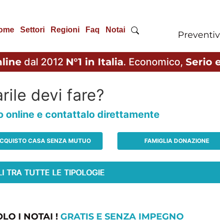
ome
Settori
Regioni
Faq
Notai
Preventiv
line
dal 2012
N°1 in Italia
. Economico,
Serio e
rile devi fare?
io online e contattalo direttamente
CQUISTO CASA SENZA MUTUO
FAMIGLIA DONAZIONE
LO I NOTAI !
GRATIS E SENZA IMPEGNO