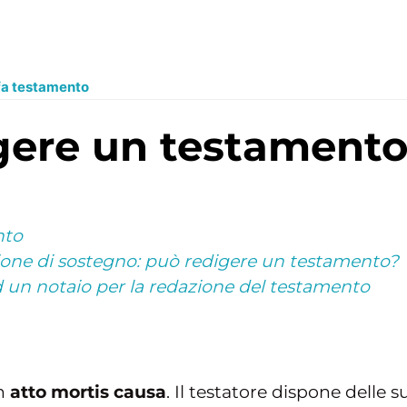
fa testamento
igere un testament
nto
ione di sostegno: può redigere un testamento?
d un notaio per la redazione del testamento
un
atto mortis causa
. Il testatore dispone delle s