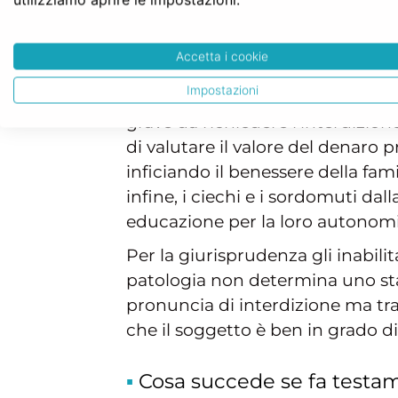
Può fare testamento l'inab
L'inabilitazione
è una forma meno
Accetta i cookie
persona maggiorenne che è parz
Impostazioni
Possono essere considerati inabili
grave da richiedere l'interdizione
di valutare il valore del denaro
inficiando il benessere della fami
infine, i ciechi e i sordomuti d
educazione per la loro autonomi
Per la giurisprudenza gli inabili
patologia non determina uno sta
pronuncia di interdizione ma trat
che il soggetto è ben in grado d
Cosa succede se fa testa