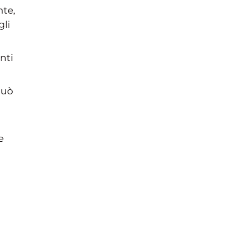
nte,
gli
nti
può
e