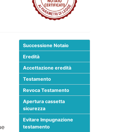
o
Successione Notaio
Eredità
Accettazione eredità
Testamento
Revoca Testamento
Apertura cassetta
sicurezza
Evitare Impugnazione
ue
testamento