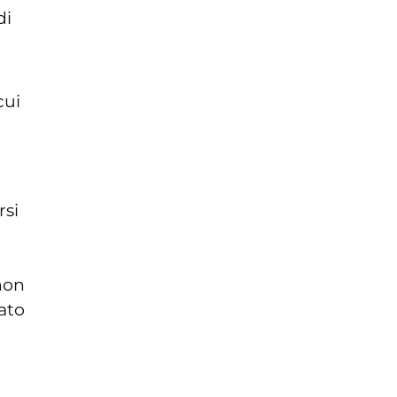
di
cui
rsi
 non
tato