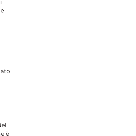
i
he
pato
del
he è