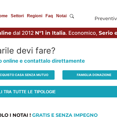
ome
Settori
Regioni
Faq
Notai
Preventiv
line
dal 2012
N°1 in Italia
. Economico,
Serio e
rile devi fare?
io online e contattalo direttamente
CQUISTO CASA SENZA MUTUO
FAMIGLIA DONAZIONE
LO I NOTAI !
GRATIS E SENZA IMPEGNO