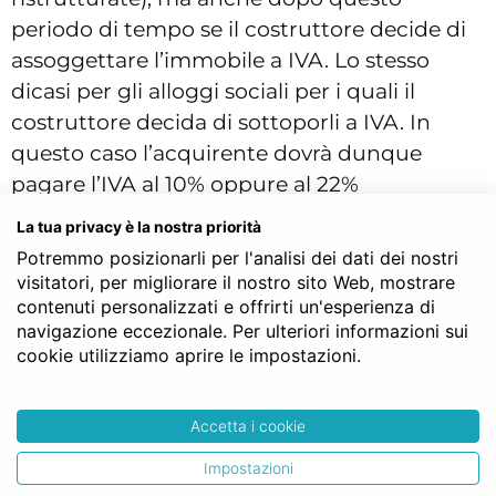
periodo di tempo se il costruttore decide di
assoggettare l’immobile a IVA. Lo stesso
dicasi per gli alloggi sociali per i quali il
costruttore decida di sottoporli a IVA. In
questo caso l’acquirente dovrà dunque
pagare l’IVA al 10% oppure al 22%
(quest’ultima per gli immobili di classe A/1,
La tua privacy è la nostra priorità
A/8, A/9). Inoltre vi saranno da pagare tre
Potremmo posizionarli per l'analisi dei dati dei nostri
imposte, del valore di 200 euro ciascuna:
visitatori, per migliorare il nostro sito Web, mostrare
contenuti personalizzati e offrirti un'esperienza di
imposta di registro, imposta ipotecaria,
navigazione eccezionale. Per ulteriori informazioni sui
imposta catastale.
cookie utilizziamo aprire le impostazioni.
Queste sono le cifre standard per una
compravendita immobiliare e cambiano
Accetta i cookie
(sensibilmente) potendo usufruire delle
Impostazioni
Agevolazioni Prima Casa: in questo caso