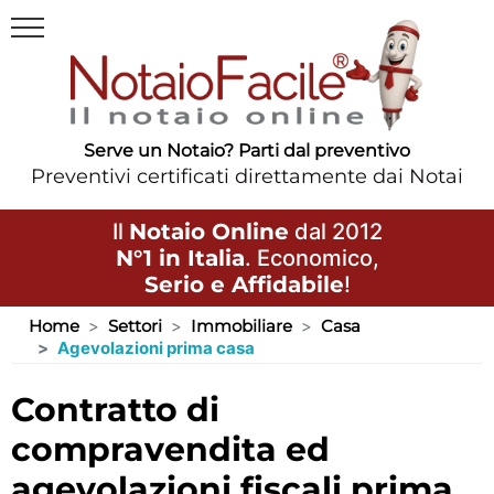
Serve un Notaio? Parti dal preventivo
Preventivi certificati direttamente dai Notai
Il
Notaio Online
dal 2012
N°1 in Italia
. Economico,
Serio e Affidabile
!
Home
Settori
Immobiliare
Casa
Agevolazioni prima casa
contratto di
compravendita ed
agevolazioni fiscali prima