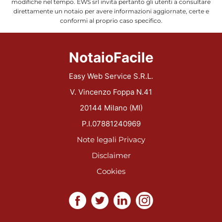
modifiche nel tempo. EWS srl invita pertanto gli utenti a consultare
direttamente un notaio per avere informazioni aggiornate, certe e
conformi al proprio caso specifico.
NotaioFacile
Easy Web Service S.R.L.
V. Vincenzo Foppa N.41
20144 Milano (MI)
P.I.07881240969
Note legali
Privacy
Disclaimer
Cookies