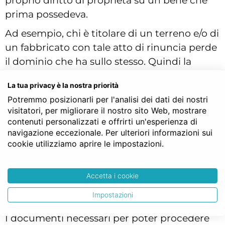
proprio diritto di proprietà su un bene che
prima possedeva.
Ad esempio, chi è titolare di un terreno e/o di
un fabbricato con tale atto di rinuncia perde
il dominio che ha sullo stesso. Quindi la
rinuncia sarà utile tutte quelle volte che si
La tua privacy è la nostra priorità
intende dismettere un proprio diritto su un
Potremmo posizionarli per l'analisi dei dati dei nostri
qualsiasi bene mobile o immobile, con la
visitatori, per migliorare il nostro sito Web, mostrare
differenza, come precisato sopra che per i
contenuti personalizzati e offrirti un'esperienza di
beni mobili non è necessario alcun atto
navigazione eccezionale. Per ulteriori informazioni sui
cookie utilizziamo aprire le impostazioni.
formale, mente per i beni immobili sarà
necessario l’atto pubblico notarile.
Accetta i cookie
Impostazioni
Che documenti occorrono?
I documenti necessari per poter procedere