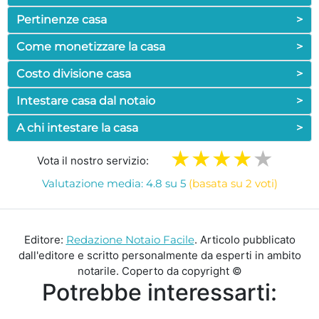
Pertinenze casa
>
Come monetizzare la casa
>
Costo divisione casa
>
Intestare casa dal notaio
>
A chi intestare la casa
>
Vota il nostro servizio:
Valutazione media: 4.8 su 5
(basata su 2 voti)
Editore:
Redazione Notaio Facile
. Articolo pubblicato
dall'editore e scritto personalmente da esperti in ambito
notarile. Coperto da copyright ©
Potrebbe interessarti: