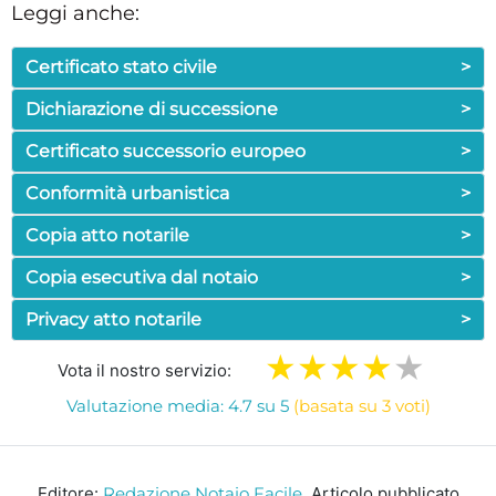
Leggi anche:
Certificato stato civile
>
Dichiarazione di successione
>
Certificato successorio europeo
>
Conformità urbanistica
>
Copia atto notarile
>
Copia esecutiva dal notaio
>
Privacy atto notarile
>
Vota il nostro servizio:
Valutazione media: 4.7 su 5
(basata su 3 voti)
Editore:
Redazione Notaio Facile
. Articolo pubblicato