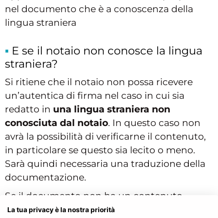
nel documento che è a conoscenza della
lingua straniera
E se il notaio non conosce la lingua
straniera?
Si ritiene che il notaio non possa ricevere
un’autentica di firma nel caso in cui sia
redatto in
una lingua straniera non
conosciuta dal notaio
. In questo caso non
avrà la possibilità di verificarne il contenuto,
in particolare se questo sia lecito o meno.
Sarà quindi necessaria una traduzione della
documentazione.
Se il documento non ha un contenuto
negoziale la legge non impone la verifica del
La tua privacy è la nostra priorità