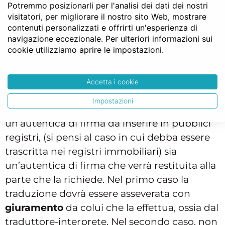
contenuto, tuttavia, è almeno opportuna
Potremmo posizionarli per l'analisi dei dati dei nostri
visitatori, per migliorare il nostro sito Web, mostrare
una verifica in ordine allo stesso, in relazione
contenuti personalizzati e offrirti un'esperienza di
all’eventuale violazione delle norme
navigazione eccezionale. Per ulteriori informazioni sui
imperative, di ordine pubblico o di buon
cookie utilizziamo aprire le impostazioni.
costume.
Accetta i cookie
I requisiti della traduzione
Impostazioni
La
traduzione
può riguardare sia
un’autentica di firma da inserire in pubblici
registri, (si pensi al caso in cui debba essere
trascritta nei registri immobiliari) sia
un’autentica di firma che verrà restituita alla
parte che la richiede. Nel primo caso la
traduzione dovrà essere asseverata con
giuramento
da colui che la effettua, ossia dal
traduttore-interprete. Nel secondo caso, non