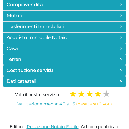
Compravendita
>
Mutuo
>
Trasferimenti Immobiliari
>
Acquisto Immobile Notaio
>
Casa
>
Terreni
>
Costituzione servitù
>
Dati catastali
>
Vota il nostro servizio:
Valutazione media: 4.3 su 5
(basata su 2 voti)
Editore:
Redazione Notaio Facile
. Articolo pubblicato