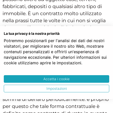
fabbricati, depositi o qualsiasi altro tipo di
immobile. È un contratto molto utilizzato
nella prassi tutte le volte in cui non si voglia
ricorrere all’autorità giudiziaria e risolvere
La tua privacy è la nostra priorità
controversie in breve tempo con l’ausilio del
Potremmo posizionarli per l'analisi dei dati dei nostri
notaio.
visitatori, per migliorare il nostro sito Web, mostrare
contenuti personalizzati e offrirti un'esperienza di
navigazione eccezionale. Per ulteriori informazioni sui
Contratto di rendita vitalizia
cookie utilizziamo aprire le impostazioni.
Con il
contratto di rendita vitalizia
le parti
decidono che come corrispettivo di un
Accetta i cookie
trasferimento di un immobile venga versata
Impostazioni
in favore di una determinata persona una
somma di denaro periodicamente: è proprio
per questo che tale forma contrattuale è