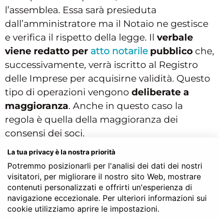
l’assemblea. Essa sarà presieduta
dall’amministratore ma il Notaio ne gestisce
e verifica il rispetto della legge. Il
verbale
viene redatto per
atto notarile
pubblico
che,
successivamente, verrà iscritto al Registro
delle Imprese per acquisirne validità. Questo
tipo di operazioni vengono
deliberate a
maggioranza
. Anche in questo caso la
regola è quella della maggioranza dei
consensi dei soci.
La tua privacy è la nostra priorità
Potremmo posizionarli per l'analisi dei dati dei nostri
Modifiche alle clausole
visitatori, per migliorare il nostro sito Web, mostrare
statutarie
contenuti personalizzati e offrirti un'esperienza di
navigazione eccezionale. Per ulteriori informazioni sui
Tra le modifiche più diffuse che vengono
cookie utilizziamo aprire le impostazioni.
adottate con
delibere assembleari dal