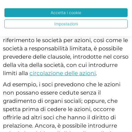
Notaio
e che riguardano la vita della società,
Accetta i cookie
influendo sul suo funzionamento, abbiamo
le clausole relative alla circolazione delle
Impostazioni
azioni. Prendendo come punto di
riferimento le società per azioni, così come le
società a responsabilità limitata, è possibile
prevedere delle clausole, introdotte nel corso
della vita della società, con cui introdurre
limiti alla
circolazione delle azioni
.
Ad esempio, i soci prevedono che le azioni
non possano essere cedute senza il
gradimento di organi sociali; oppure, che
spetta prima di cedere le azioni, occorre
offrirle ad altri soci che hanno il diritto di
prelazione. Ancora, è possibile introdurre