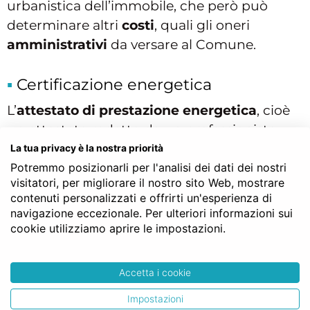
urbanistica dell’immobile, che però può
determinare altri
costi
, quali gli oneri
amministrativi
da versare al Comune.
Certificazione energetica
L’
attestato di prestazione energetica
, cioè
un attestato redatto da un professionista
abilitato che indica la classe di rendimento
La tua privacy è la nostra priorità
Potremmo posizionarli per l'analisi dei dati dei nostri
energetico dell’immobile deve essere
visitatori, per migliorare il nostro sito Web, mostrare
allegato ad ogni
atto notarile
con cui si
contenuti personalizzati e offrirti un'esperienza di
trasferisce, dietro il pagamento di un
prezzo
,
navigazione eccezionale. Per ulteriori informazioni sui
il diritto di
proprietà
o altro diritto reale di
cookie utilizziamo aprire le impostazioni.
un immobile urbano dotato di impianti.
Ogni immobile, infatti, ha una classe di
Accetta i cookie
rendimento che può andare dalla classe A4
Impostazioni
(la più efficiente) alla G (la meno efficiente).