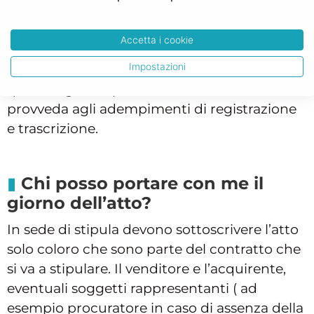
Quando è valido il mio atto?
L’atto notarile produce i suoi effetti
Accetta i cookie
immediatamente, dal momento della
Impostazioni
stipula. Tuttavia è necessario attendere
qualche giorno per far sì che il Notaio
provveda agli adempimenti di registrazione
e trascrizione.
Chi posso portare con me il
giorno dell’atto?
In sede di stipula devono sottoscrivere l’atto
solo coloro che sono parte del contratto che
si va a stipulare. Il venditore e l’acquirente,
eventuali soggetti rappresentanti ( ad
esempio procuratore in caso di assenza della