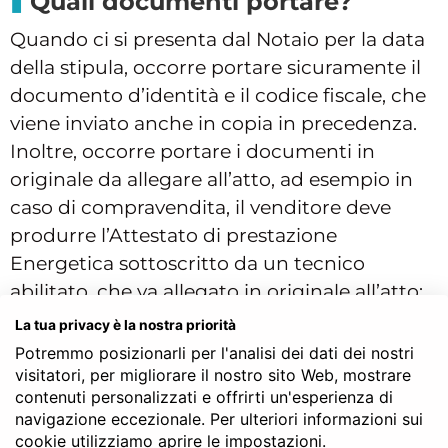
Quali documenti portare?
Quando ci si presenta dal Notaio per la data
della stipula, occorre portare sicuramente il
documento d’identità e il codice fiscale, che
viene inviato anche in copia in precedenza.
Inoltre, occorre portare i documenti in
originale da allegare all’atto, ad esempio in
caso di compravendita, il venditore deve
produrre l’Attestato di prestazione
Energetica sottoscritto da un tecnico
abilitato, che va allegato in originale all’atto;
se si tratta della vendita di un terreno, ad
La tua privacy è la nostra priorità
esempio, dovrà essere portato il
certificato di
Potremmo posizionarli per l'analisi dei dati dei nostri
destinazione urbanistica
.
visitatori, per migliorare il nostro sito Web, mostrare
contenuti personalizzati e offrirti un'esperienza di
navigazione eccezionale. Per ulteriori informazioni sui
cookie utilizziamo aprire le impostazioni.