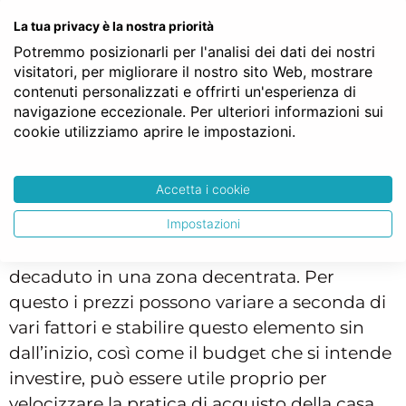
che offre il mercato immobiliare.
La tua privacy è la nostra priorità
Tuttavia i prezzi si differenziano anche a
Potremmo posizionarli per l'analisi dei dati dei nostri
seconda della zona, proprio perché una casa
visitatori, per migliorare il nostro sito Web, mostrare
nel centro storico di Roma, capoluogo della
contenuti personalizzati e offrirti un'esperienza di
navigazione eccezionale. Per ulteriori informazioni sui
Regione, ma anche capitale della penisola
cookie utilizziamo aprire le impostazioni.
italiana, avrà un costo più elevato di una casa
nella periferia di Roma.
Accetta i cookie
Così come una villa al mare è da considerarsi
come un investimento immobiliare più
Impostazioni
costoso rispetto a un casolare in collina
decaduto in una zona decentrata. Per
questo i prezzi possono variare a seconda di
vari fattori e stabilire questo elemento sin
dall’inizio, così come il budget che si intende
investire, può essere utile proprio per
velocizzare la pratica di acquisto della casa