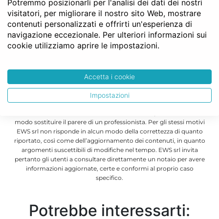
Condividi questo articolo
Potremmo posizionarli per l'analisi dei dati dei nostri
visitatori, per migliorare il nostro sito Web, mostrare
contenuti personalizzati e offrirti un'esperienza di
navigazione eccezionale. Per ulteriori informazioni sui
cookie utilizziamo aprire le impostazioni.
Editore:
Redazione Notaio Facile
. Articolo pubblicato
dall'editore e scritto personalmente da esperti in ambito
notarile. Coperto da copyright ©
Accetta i cookie
Nonostante i nostri sforzi per fornire approfondimenti aggiornati e
semplici su argomenti complessi, le informazioni riportate in
Impostazioni
questo articolo sono a carattere generico e non possono essere
considerate documenti ufficiali, così come non possono in alcun
modo sostituire il parere di un professionista. Per gli stessi motivi
EWS srl non risponde in alcun modo della correttezza di quanto
riportato, così come dell’aggiornamento dei contenuti, in quanto
argomenti suscettibili di modifiche nel tempo. EWS srl invita
pertanto gli utenti a consultare direttamente un notaio per avere
informazioni aggiornate, certe e conformi al proprio caso
specifico.
Potrebbe interessarti: