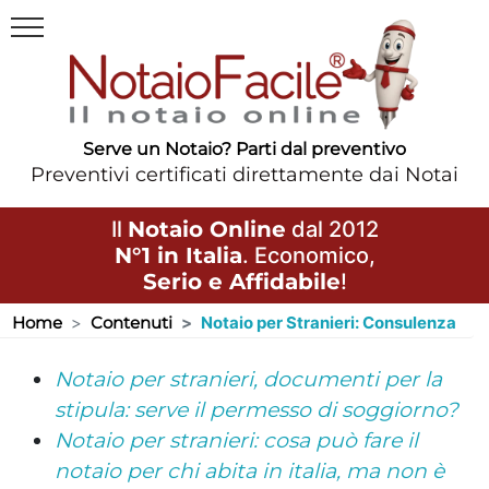
Serve un Notaio? Parti dal preventivo
Preventivi certificati direttamente dai Notai
Il
Notaio Online
dal 2012
N°1 in Italia
. Economico,
Serio e Affidabile
!
Home
Contenuti
Notaio per Stranieri: Consulenza
Notaio per stranieri, documenti per la
stipula: serve il permesso di soggiorno?
Notaio per stranieri: cosa può fare il
notaio per chi abita in italia, ma non è