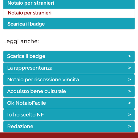
Notaio per stranieri
Notaio per stranieri
Scarica il badge
Leggi anche:
Scarica il badge
>
La rappresentanza
>
Notaio per riscossione vincita
>
Acquisto bene culturale
>
Ok NotaioFacile
>
Io ho scelto NF
>
Redazione
>