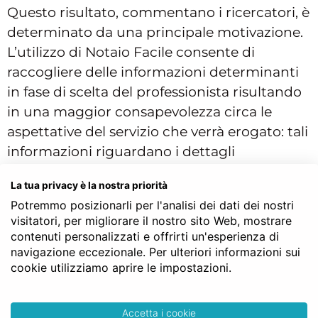
Questo risultato, commentano i ricercatori, è
determinato da una principale motivazione.
L’utilizzo di Notaio Facile consente di
raccogliere delle informazioni determinanti
in fase di scelta del professionista risultando
in una maggior consapevolezza circa le
aspettative del servizio che verrà erogato: tali
informazioni riguardano i dettagli
concernenti il servizio, le modalità con cui il
La tua privacy è la nostra priorità
servizio verrà erogato (tra cui tempi, modi e
Potremmo posizionarli per l'analisi dei dati dei nostri
qualità), nonché il prezzo che
visitatori, per migliorare il nostro sito Web, mostrare
indicativamente dovranno sostenere. I servizi
contenuti personalizzati e offrirti un'esperienza di
professionali sono infatti caratterizzati da un
navigazione eccezionale. Per ulteriori informazioni sui
cookie utilizziamo aprire le impostazioni.
elevato livello di asimmetria informativa tra
cliente e service provider che
inevitabilmente impatta sia sulla percezione
Accetta i cookie