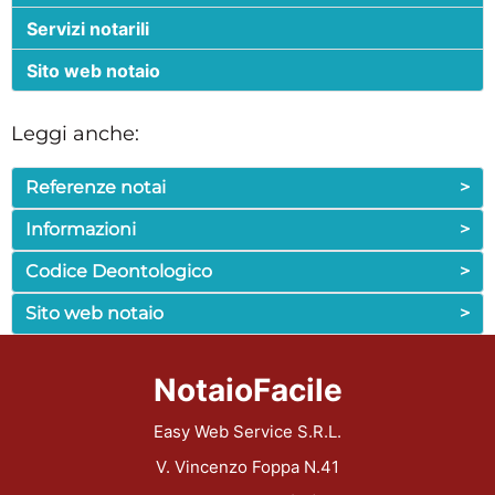
Servizi notarili
Sito web notaio
Leggi anche:
Referenze notai
>
Informazioni
>
Codice Deontologico
>
Sito web notaio
>
NotaioFacile
Easy Web Service S.R.L.
V. Vincenzo Foppa N.41