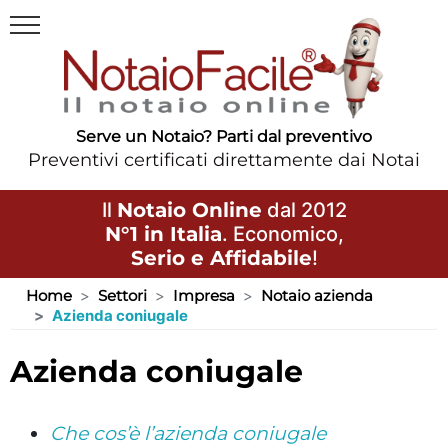
Serve un Notaio? Parti dal preventivo
Preventivi certificati direttamente dai Notai
Il
Notaio Online
dal 2012
N°1 in Italia
. Economico,
Serio e Affidabile
!
Home
Settori
Impresa
Notaio azienda
Azienda coniugale
azienda coniugale
Che cos’è l’azienda coniugale