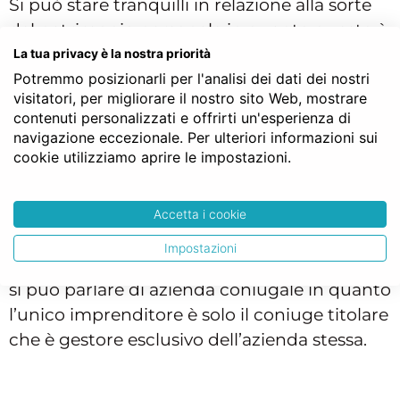
Si può stare tranquilli in relazione alla sorte
del patrimonio personale in quanto questo è
separato da quello dell’azienda: i creditori
La tua privacy è la nostra priorità
Potremmo posizionarli per l'analisi dei dati dei nostri
dell’impresa non potranno dunque subire
visitatori, per migliorare il nostro sito Web, mostrare
sull’azienda il concorso dei creditori
contenuti personalizzati e offrirti un'esperienza di
personali dei coniugi.
navigazione eccezionale. Per ulteriori informazioni sui
cookie utilizziamo aprire le impostazioni.
Azienda di un solo coniuge
Altra possibilità che può verificarsi è che
Accetta i cookie
l’azienda appartiene a un solo coniuge e
Impostazioni
viene gestita solo dallo stesso. In tal caso non
si può parlare di azienda coniugale in quanto
l’unico imprenditore è solo il coniuge titolare
che è gestore esclusivo dell’azienda stessa.