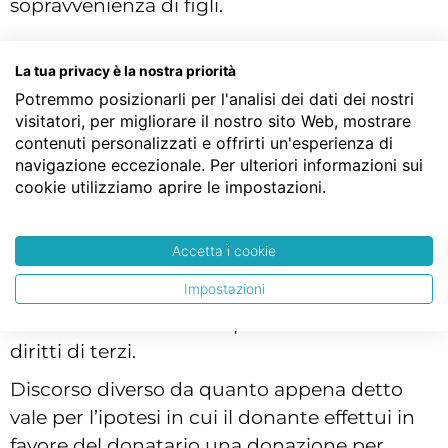
sopravvenienza di figli.
Donazione per riconoscenza ed
La tua privacy è la nostra priorità
evizione
Potremmo posizionarli per l'analisi dei dati dei nostri
visitatori, per migliorare il nostro sito Web, mostrare
La
garanzia per evizione
si concretizza
contenuti personalizzati e offrirti un'esperienza di
nell’assicurare a colui che riceve un bene che
navigazione eccezionale. Per ulteriori informazioni sui
sullo stesso non ci siano terzi che vantano
cookie utilizziamo aprire le impostazioni.
diritti e tendenzialmente tale garanzia non è
richiesta nell’ipotesi in cui si riceve un bene a
Accetta i cookie
titolo donativo, infatti, il donante non è di
Impostazioni
norma tenuto a garantire che l’oggetto della
donazione sia libero da pesi e vincoli o da
diritti di terzi.
Discorso diverso da quanto appena detto
vale per l’ipotesi in cui il donante effettui in
favore del donatario una donazione per