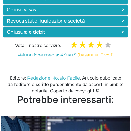
Chiusura sas
>
Revoca stato liquidazione società
>
Chiusura e debiti
>
Vota il nostro servizio:
Valutazione media: 4.9 su 5
(basata su 3 voti)
Editore:
Redazione Notaio Facile
. Articolo pubblicato
dall'editore e scritto personalmente da esperti in ambito
notarile. Coperto da copyright ©
Potrebbe interessarti: