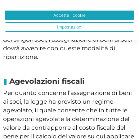
rispetto al socio che ha una partecipazione
inferiore. È tuttavia possibile che qualora lo
Accetta i cookie
statuto sociale preveda una ripartizione degli
Impostazioni
utili non proporzionale alle partecipazioni
dei singoli soci, l’assegnazione di beni ai soci
dovrà avvenire con queste modalità di
ripartizione.
Agevolazioni fiscali
Per quanto concerne l’assegnazione di beni
ai soci, la legge ha previsto un regime
agevolato, il quale consente che in tutte le
operazioni agevolate la determinazione del
valore da contrapporre al costo fiscale del
bene per il calcolo del valore su cui applicare