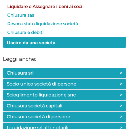
Liquidare e Assegnare i beni ai soci
Chiusura sas
Revoca stato liquidazione società
Chiusura e debiti
Uscire da una società
Leggi anche:
Chiusura srl
>
Socio unico società di persone
>
Scioglimento liquidazione snc
>
Chiusura società capitali
>
Chiusura società di persone
>
Liquidazione srl atti notarili
>