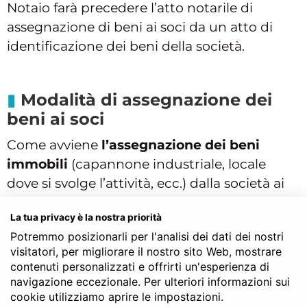
Notaio farà precedere l’atto notarile di
assegnazione di beni ai soci da un atto di
identificazione dei beni della società.
Modalità di assegnazione dei
beni ai soci
Come avviene
l’assegnazione dei beni
immobili
(capannone industriale, locale
dove si svolge l’attività, ecc.) dalla società ai
soci? Di base ciò deve avvenire in maniera
La tua privacy è la nostra priorità
proporzionata alle quote sociali di cui erano
Potremmo posizionarli per l'analisi dei dati dei nostri
titolari. Pertanto, se un socio aveva ad
visitatori, per migliorare il nostro sito Web, mostrare
esempio più azioni in una
società per azioni
,
contenuti personalizzati e offrirti un'esperienza di
può ricevere in assegnazione una casa che
navigazione eccezionale. Per ulteriori informazioni sui
cookie utilizziamo aprire le impostazioni.
abbia un valore economico maggiore