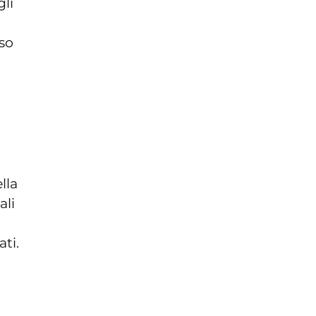
li
oso
lla
ali
ti.