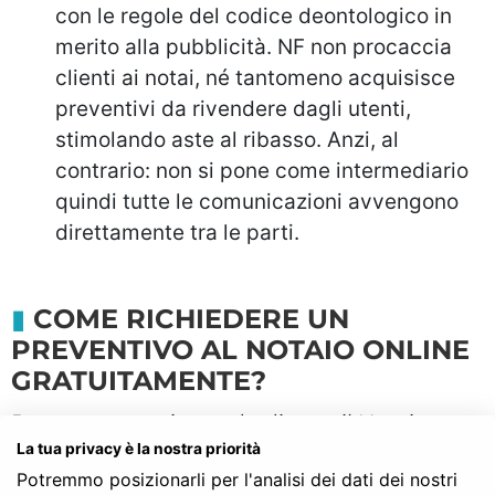
con le regole del codice deontologico in
merito alla pubblicità. NF non procaccia
clienti ai notai, né tantomeno acquisisce
preventivi da rivendere dagli utenti,
stimolando aste al ribasso. Anzi, al
contrario: non si pone come intermediario
quindi tutte le comunicazioni avvengono
direttamente tra le parti.
COME RICHIEDERE UN
PREVENTIVO AL NOTAIO ONLINE
GRATUITAMENTE?
Per contattare in modo diretto il Notaio
La tua privacy è la nostra priorità
Online e ottenere il
Preventivo
, è sufficiente
Potremmo posizionarli per l'analisi dei dati dei nostri
compilare una semplice scheda informativa