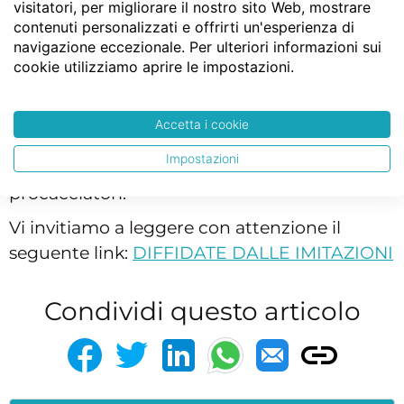
visitatori, per migliorare il nostro sito Web, mostrare
nella quale indicare i propri recapiti e
contenuti personalizzati e offrirti un'esperienza di
aggiungere qualche elemento identificativo
navigazione eccezionale. Per ulteriori informazioni sui
della fattispecie e del tipo di atto. L'utente
cookie utilizziamo aprire le impostazioni.
potrà ricevere quanto prima il preventivo
dell'atto che intende stipulare e tutte le
Accetta i cookie
informazioni richieste direttamente dal
Impostazioni
notaio, senza mediatori, intermediari o
procacciatori.
Vi invitiamo a leggere con attenzione il
seguente link:
DIFFIDATE DALLE IMITAZIONI
Condividi questo articolo