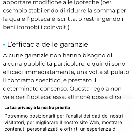
apportare modifiche alle ipoteche (per
esempio stabilendo di ridurre la somma per
la quale l’ipoteca è iscritta, o restringendo i
beni immobili coinvolti).
L’efficacia delle garanzie
Alcune garanzie non hanno bisogno di
alcuna pubblicità particolare, e quindi sono
efficaci immediatamente, una volta stipulato
il contratto specifico, e prestato il
determinato consenso. Questa regola non
vale per l’ipoteca: essa, affinché possa dirsi
validamente costituita, deve essere
iscritta a
La tua privacy è la nostra priorità
cura del notaio, nei registri immobiliari
.
Potremmo posizionarli per l'analisi dei dati dei nostri
Infatti solitamente si distingue il negozio di
visitatori, per migliorare il nostro sito Web, mostrare
contenuti personalizzati e offrirti un'esperienza di
concessione, ovvero l’atto notarile con cui