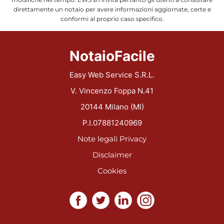
direttamente un notaio per avere informazioni aggiornate, certe e
conformi al proprio caso specifico.
NotaioFacile
Easy Web Service S.R.L.
V. Vincenzo Foppa N.41
20144 Milano (MI)
P.I.07881240969
Note legali
Privacy
Disclaimer
Cookies