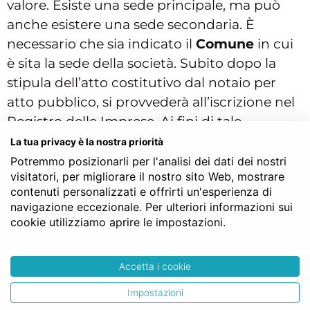
valore. Esiste una sede principale, ma può
anche esistere una sede secondaria. È
necessario che sia indicato il
Comune
in cui
è sita la sede della società. Subito dopo la
stipula dell’atto costitutivo dal notaio per
atto pubblico, si provvederà all’iscrizione nel
Registro delle Imprese. Ai fini di tale
adempimento pubblicitario è necessario
La tua privacy è la nostra priorità
indicare non solo il Comune, ma anche la via
Potremmo posizionarli per l'analisi dei dati dei nostri
visitatori, per migliorare il nostro sito Web, mostrare
e il numero. Nel caso in cui siano previste
contenuti personalizzati e offrirti un'esperienza di
delle sedi secondarie, l’istituzione delle stesse
navigazione eccezionale. Per ulteriori informazioni sui
deve essere denunciata per l’iscrizione nel
cookie utilizziamo aprire le impostazioni.
Registro delle Imprese anche al registro del
luogo dove è iscritta la società.
Accetta i cookie
Impostazioni