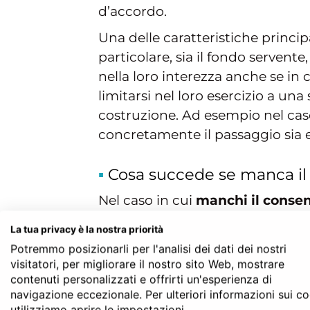
d’accordo.
Una delle caratteristiche principal
particolare, sia il fondo servent
nella loro interezza anche se in 
limitarsi nel loro esercizio a una
costruzione. Ad esempio nel caso
concretamente il passaggio sia e
Cosa succede se manca il
Nel caso in cui
manchi il conse
del terreno, non è possibile la 
La tua privacy è la nostra priorità
essenziale: la prestazione del cons
Potremmo posizionarli per l'analisi dei dati dei nostri
visitatori, per migliorare il nostro sito Web, mostrare
Questa si presenta come una diffe
contenuti personalizzati e offrirti un'esperienza di
in cui ciascuno può trasferire, s
navigazione eccezionale. Per ulteriori informazioni sui c
di cui si è titolari a meno che no
utilizziamo aprire le impostazioni.