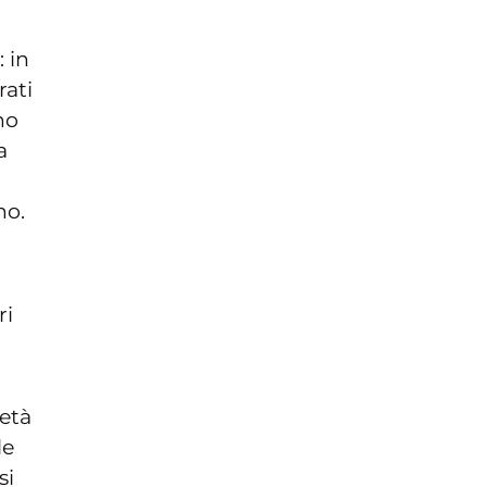
: in
rati
no
a
no.
ri
ietà
le
si