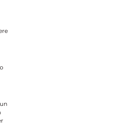
ere
to
 un
a
er