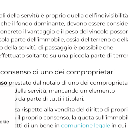
i della servitù è proprio quella dell’indivisibilità
e, che il fondo dominante, devono essere conside
concreto il vantaggio e il peso del vincolo posso
 sola parte dell’immobile, ossia del terreno o dell
 della servitù di passaggio è possibile che
ffettuato soltanto su una piccola parte di terre
 consenso di uno dei comproprietari
nso
prestato dal notaio di uno dei comproprieta
nascita della servitù, mancando un elemento
enso da parte di tutti i titolari.
renza rispetto alla vendita del diritto di propr
olo con il proprio consenso, la quota sull’immobi
ookie
n si tratti di un bene in
comunione legale
in cui 