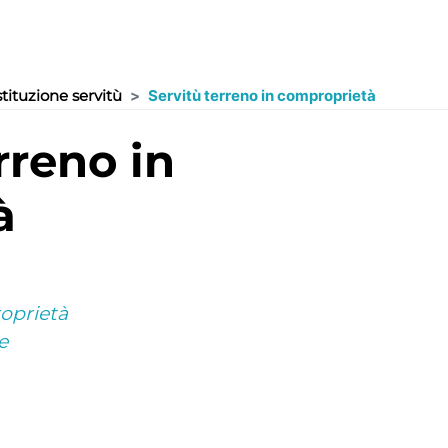
tituzione servitù
Servitù terreno in comproprietà
à
roprietà
e