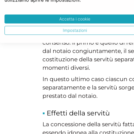
necessita il consenso di entrambi
Accetta i cookie
Come si esprime il consen
Impostazioni
Nel caso di comproprietà del te
consenso: il primo è quello di 
dal notaio congiuntamente, il se
costituzione della servitù separ
momenti diversi.
In questo ultimo caso ciascun c
separatamente e la servitù sorge
prestato dal notaio.
Effetti della servitù
La concessione della servitù fat
essendo idonea alla costituzione 