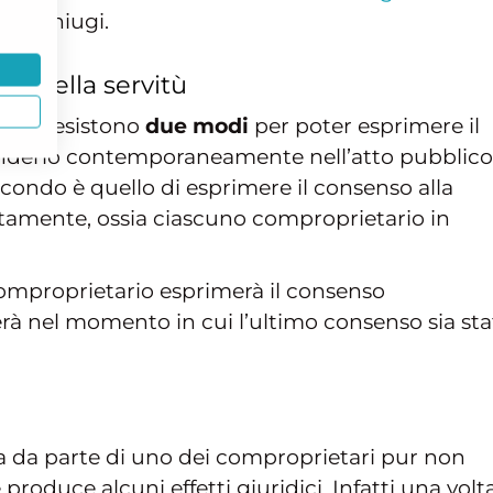
 i coniugi.
so della servitù
rreno esistono
due modi
per poter esprimere il
renderlo contemporaneamente nell’atto pubblico
condo è quello di esprimere il consenso alla
atamente, ossia ciascuno comproprietario in
omproprietario esprimerà il consenso
rà nel momento in cui l’ultimo consenso sia sta
ta da parte di uno dei comproprietari pur non
produce alcuni effetti giuridici. Infatti una volt