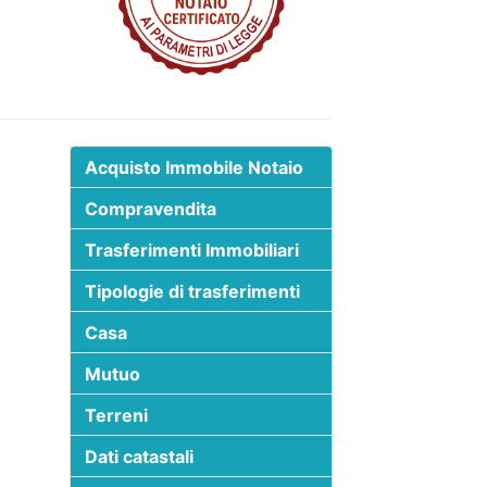
Acquisto Immobile Notaio
Compravendita
Trasferimenti Immobiliari
Tipologie di trasferimenti
Casa
Mutuo
Terreni
Dati catastali