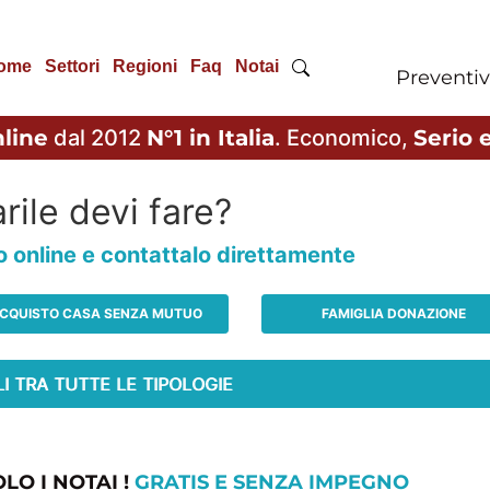
ome
Settori
Regioni
Faq
Notai
Preventiv
line
dal 2012
N°1 in Italia
. Economico,
Serio e
rile devi fare?
io online e contattalo direttamente
CQUISTO CASA SENZA MUTUO
FAMIGLIA DONAZIONE
LO I NOTAI !
GRATIS E SENZA IMPEGNO