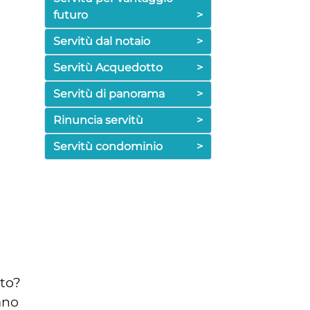
futuro
>
Servitù dal notaio
>
Servitù Acquedotto
>
Servitù di panorama
>
Rinuncia servitù
>
Servitù condominio
>
sto?
ano