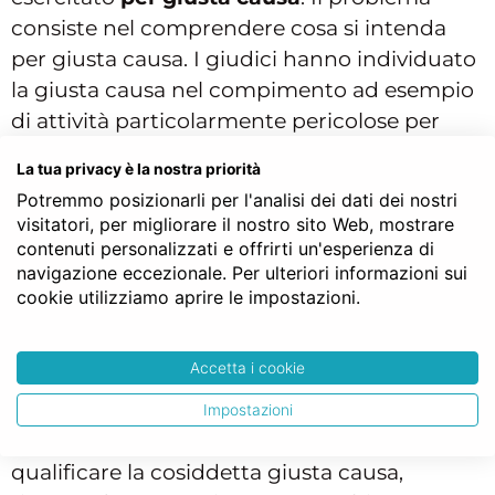
consiste nel comprendere cosa si intenda
per giusta causa. I giudici hanno individuato
la giusta causa nel compimento ad esempio
di attività particolarmente pericolose per
l’attività sociale o in tutti i casi in cui vi sia un
La tua privacy è la nostra priorità
comportamento illegittimo da parte del
Potremmo posizionarli per l'analisi dei dati dei nostri
socio che dovrà essere analizzato caso per
visitatori, per migliorare il nostro sito Web, mostrare
caso. C’è chi sostiene che può rappresentare
contenuti personalizzati e offrirti un'esperienza di
navigazione eccezionale. Per ulteriori informazioni sui
una giusta causa di recesso qualsiasi causa
cookie utilizziamo aprire le impostazioni.
che impedisca la prosecuzione del rapporto
(si pensi ad un caso di malattia, di
trasferimento della sede, oppure di età
Accetta i cookie
avanzata).
Impostazioni
Anche il contratto sociale potrebbe
qualificare la cosiddetta giusta causa,