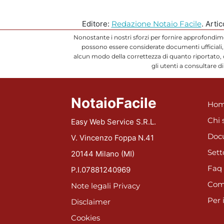
Editore:
Redazione Notaio Facile
. Arti
Nonostante i nostri sforzi per fornire approfondim
possono essere considerate documenti ufficiali, 
alcun modo della correttezza di quanto riportato,
gli utenti a consultare 
NotaioFacile
Hom
Chi 
Easy Web Service S.R.L.
Doc
V. Vincenzo Foppa N.41
Sett
20144 Milano (MI)
Faq
P.I.07881240969
Com
Note legali
Privacy
Per 
Disclaimer
Cookies