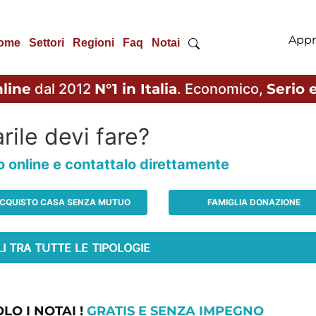
Appr
ome
Settori
Regioni
Faq
Notai
line
dal 2012
N°1 in Italia
. Economico,
Serio e
rile devi fare?
io online e contattalo direttamente
CQUISTO CASA SENZA MUTUO
FAMIGLIA DONAZIONE
LO I NOTAI !
GRATIS E SENZA IMPEGNO