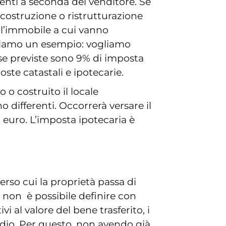
renti a seconda del venditore. Se
i costruzione o ristrutturazione
ell’immobile a cui vanno
cciamo un esempio: vogliamo
sse previste sono 9% di imposta
oste catastali e ipotecarie.
 o costruito il locale
differenti. Occorrerà versare il
 euro. L’imposta ipotecaria è
erso cui la proprietà passa di
 non è possibile definire con
i al valore del bene trasferito, i
studio. Per questo, non avendo già