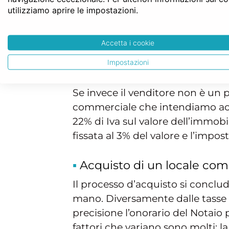
Una volta stabilito il prezzo, oc
utilizziamo aprire le impostazioni.
infatti il venditore è un privato
da più di 5 anni, le imposte sara
Accetta i cookie
aggiunte imposta catastale ed i
comprare dal sig. Rossi un local
Impostazioni
di registro, è cioè 18.000 euro, a
Se invece il venditore non è un p
commerciale che intendiamo acqui
22% di Iva sul valore dell’immob
fissata al 3% del valore e l’impost
Acquisto di un locale comm
Il processo d’acquisto si conclude
mano. Diversamente dalle tasse 
precisione l’onorario del Notaio p
fattori che variano sono molti: la