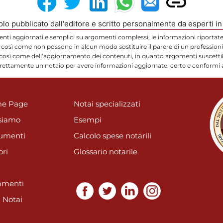
colo pubblicato dall'editore e scritto personalmente da esperti i
enti aggiornati e semplici su argomenti complessi, le informazioni riportate
così come non possono in alcun modo sostituire il parere di un professionis
 così come dell’aggiornamento dei contenuti, in quanto argomenti suscettibi
direttamente un notaio per avere informazioni aggiornate, certe e conformi a
e Page
Notai specializzati
siamo
Esempi
umenti
Calcolo spese notarili
ori
Glossario notarile
menti
i Notai