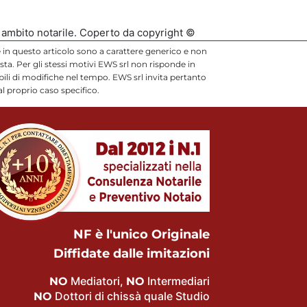
n ambito notarile. Coperto da copyright ©
 in questo articolo sono a carattere generico e non
ta. Per gli stessi motivi EWS srl non risponde in
li di modifiche nel tempo. EWS srl invita pertanto
l proprio caso specifico.
NF è l'unico Originale
Diffidate dalle imitazioni
Mediatori,
Intermediari
NO
NO
Dottori di chissà quale Studio
NO