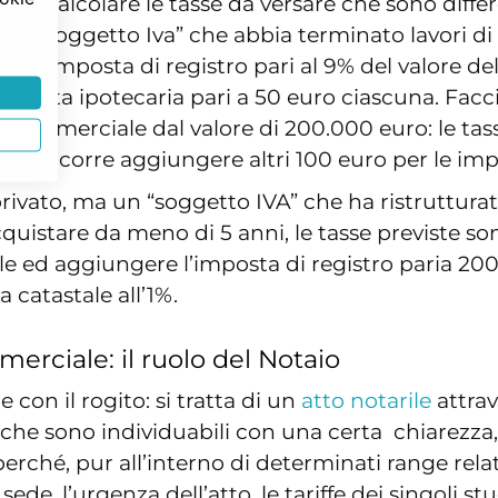
corre calcolare le tasse da versare che sono diffe
 o un “soggetto Iva” che abbia terminato lavori d
nno: imposta di registro pari al 9% del valore d
mposta ipotecaria pari a 50 euro ciascuna. Fa
e commerciale dal valore di 200.000 euro: le ta
 cui occorre aggiungere altri 100 euro per le imp
rivato, ma un “soggetto IVA” che ha ristrutturato
stare da meno di 5 anni, le tasse previste sono 
ile ed aggiungere l’imposta di registro paria 200
a catastale all’1%.
erciale: il ruolo del Notaio
 con il rogito: si tratta di un
atto notarile
attrav
che sono individuabili con una certa chiarezza,
erché, pur all’interno di determinati range relativ
 sede, l’urgenza dell’atto, le tariffe dei singoli 