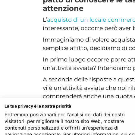
attenzione
L’
acquisto di un locale commerc
interessante, occorre però aver b
Immaginiamo di volere acquistar
semplice affitto, decidiamo di com
In primo luogo occorre porre atte
un’attività avviata? Intendiamo p
A seconda delle risposte a ques
vi è un’attività avviata che noi 
comprenderà anche una quota co
La tua privacy è la nostra priorità
Discorso diverso se, invece, il lo
Potremmo posizionarli per l'analisi dei dati dei nostri
caratteristiche quali metratura, u
visitatori, per migliorare il nostro sito Web, mostrare
vicinanza a mezzi pubblici o ad 
contenuti personalizzati e offrirti un'esperienza di
navigazione eccezionale. Per ulteriori informazioni sui c