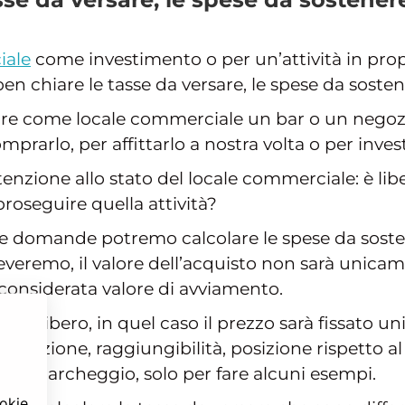
iale
come investimento o per un’attività in prop
en chiare le tasse da versare, le spese da sosten
e come locale commerciale un bar o un negozio.
prarlo, per affittarlo a nostra volta o per investi
nzione allo stato del locale commerciale: è libe
roseguire quella attività?
te domande potremo calcolare le spese da soste
rileveremo, il valore dell’acquisto non sarà unica
nsiderata valore di avviamento.
cale è libero, in quel caso il prezzo sarà fissato 
bicazione, raggiungibilità, posizione rispetto al 
aree parcheggio, solo per fare alcuni esempi.
ookie