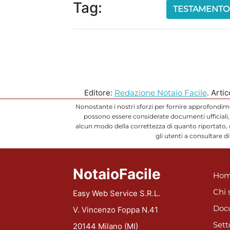
Tag:
TESTAMENTO
Editore:
Redazione Notaio Facile
. Arti
Nonostante i nostri sforzi per fornire approfondim
possono essere considerate documenti ufficiali, 
alcun modo della correttezza di quanto riportato,
gli utenti a consultare 
NotaioFacile
Hom
Chi 
Easy Web Service S.R.L.
Doc
V. Vincenzo Foppa N.41
Sett
20144 Milano (MI)