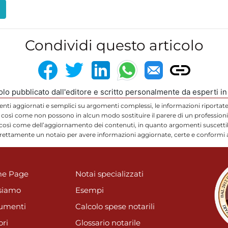
Condividi questo articolo
colo pubblicato dall'editore e scritto personalmente da esperti i
enti aggiornati e semplici su argomenti complessi, le informazioni riportate
così come non possono in alcun modo sostituire il parere di un professionis
 così come dell’aggiornamento dei contenuti, in quanto argomenti suscettibi
direttamente un notaio per avere informazioni aggiornate, certe e conformi a
e Page
Notai specializzati
siamo
Esempi
umenti
Calcolo spese notarili
ori
Glossario notarile