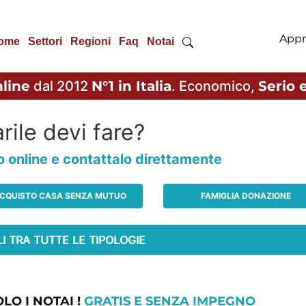
Appr
ome
Settori
Regioni
Faq
Notai
line
dal 2012
N°1 in Italia
. Economico,
Serio e
rile devi fare?
io online e contattalo direttamente
CQUISTO CASA SENZA MUTUO
FAMIGLIA DONAZIONE
LO I NOTAI !
GRATIS E SENZA IMPEGNO