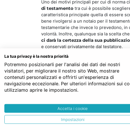
Uno dei motivi principali per cui di norma ci
di testamento
tra cui è possibile sceglier
caratteristica principale quella di essere s
bene rivolgersi a un notaio per il testamen
testamentarie che invece lo prevedono, in q
volontà. Inoltre, qualunque sia la scelta ch
ci darà la certezza della sua pubblicazi
e conservati privatamente dal testatore.
La tua privacy è la nostra priorità
Caratteristiche del testa
Potremmo posizionarli per l'analisi dei dati dei nostri
visitatori, per migliorare il nostro sito Web, mostrare
Prima di affrontare l’argomento notaio più 
contenuti personalizzati e offrirti un'esperienza di
requisito di un testamento olografo
è, n
navigazione eccezionale. Per ulteriori informazioni sui c
Poco importa il materiale sul quale viene re
utilizziamo aprire le impostazioni.
di stoffa o legno o qualsiasi altro supporto
testamento olografo è un fattore essenzial
scritto al computer né con una macchina da 
Accetta i cookie
rispondere a requisiti di abitualità, quindi
data
in cui il testamento olografo è stato r
Impostazioni
mancanza della data non determini la nulli
di un fattore che ne comporta l’annullabilit