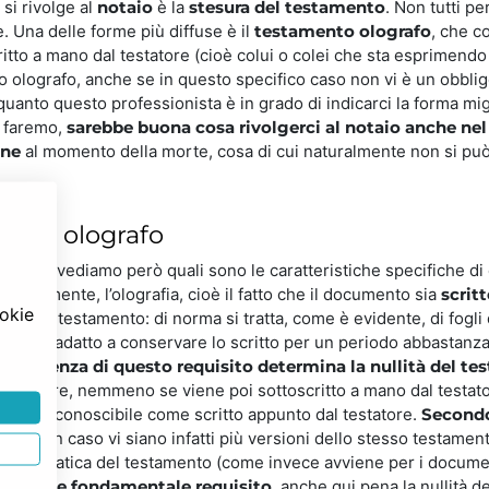
 si rivolge al
notaio
è la
stesura del testamento
. Non tutti p
e. Una delle forme più diffuse è il
testamento olografo
, che c
critto a mano dal testatore (cioè colui o colei che sta esprimen
to olografo, anche se in questo specifico caso non vi è un obbli
uanto questo professionista è in grado di indicarci la forma mig
e faremo,
sarebbe buona cosa rivolgerci al notaio anche ne
one
al momento della morte, cosa di cui naturalmente non si può e
mento olografo
a fondo, vediamo però quali sono le caratteristiche specifiche di
aturalmente, l’olografia, cioè il fatto che il documento sia
scrit
ookie
datto il testamento: di norma si tratta, come è evidente, di fog
 che sia adatto a conservare lo scritto per un periodo abbastanza
e:
l’assenza di questo requisito determina la nullità del t
scrivere, nemmeno se viene poi sottoscritto a mano dal testatore
 essere riconoscibile come scritto appunto dal testatore.
Secondo
edatto: in caso vi siano infatti più versioni dello stesso testame
tà automatica del testamento (come invece avviene per i documen
à.
Terzo e fondamentale requisito
, anche qui pena la nullità d