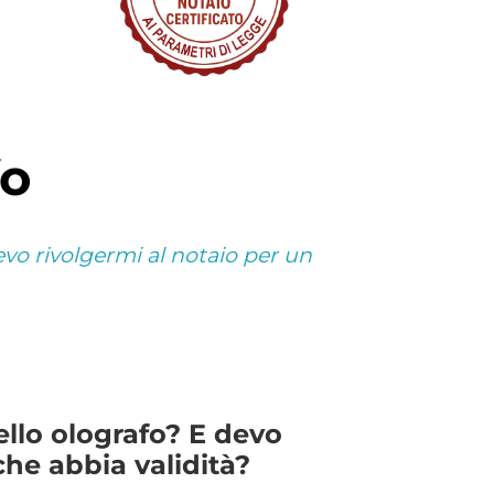
fo
evo rivolgermi al notaio per un
ello olografo? E devo
che abbia validità?