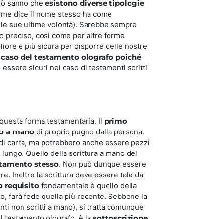
erò sanno che
esistono diverse tipologie
ome dice il nome stesso ha come
do le sue ultime volontà). Sarebbe sempre
go preciso, così come per altre forme
liore e più sicura per disporre delle nostre
l caso del testamento olografo poiché
ssere sicuri nel caso di testamenti scritti
 questa forma testamentaria. Il
primo
to a mano
di proprio pugno dalla persona.
li di carta, ma potrebbero anche essere pezzi
 lungo. Quello della scrittura a mano del
estamento stesso
. Non può dunque essere
. Inoltre la scrittura deve essere tale da
 requisito
fondamentale è quello della
nto, farà fede quella più recente. Sebbene la
ti non scritti a mano), si tratta comunque
el testamento olografo, è la
sottoscrizione