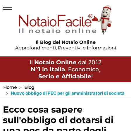
Il Blog del Notaio Online
Approfondimenti, Preventivi e Informazioni
Il
Notaio Online
dal 2012
N°1 in Italia
. Economico,
Serio e Affidabile
!
Home
Blog
Nuovo obbligo di PEC per gli amministratori di società
ecco cosa sapere
sull'obbligo di dotarsi di
una pec da parte degli