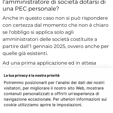
l'amministratore di società dotarsi di
una PEC personale?
Anche in questo caso non si può rispondere
con certezza dal momento che non è chiaro
se l'obbligo si applica solo agli
amministratori delle società costituite a
partire dall'1 gennaio 2025, ovvero anche per
quelle già esistenti.
Ad una prima applicazione ed in attesa
dell'emanazione di nuove disposizioni, che
La tua privacy è la nostra priorità
chiariscano i tempi di comunicazione,
Potremmo posizionarli per l'analisi dei dati dei nostri
l'indirizzo PEC personale di ciascun
visitatori, per migliorare il nostro sito Web, mostrare
amministratore pare essere essenziale solo in
contenuti personalizzati e offrirti un'esperienza di
presenza di nuova iscrizione della società al
navigazione eccezionale. Per ulteriori informazioni sui
cookie utilizziamo aprire le impostazioni.
Registro Imprese anche se restano da
chiarire gli obblighi, i tempi ed i modi di