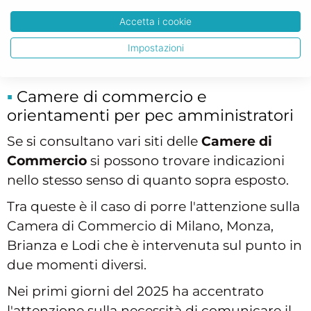
comunicazione degli indirizzi degli
Accetta i cookie
amministratori delle società già iscritte
Impostazioni
prima di tale data.
Camere di commercio e
orientamenti per pec amministratori
Se si consultano vari siti delle
Camere di
Commercio
si possono trovare indicazioni
nello stesso senso di quanto sopra esposto.
Tra queste è il caso di porre l'attenzione sulla
Camera di Commercio di Milano, Monza,
Brianza e Lodi che è intervenuta sul punto in
due momenti diversi.
Nei primi giorni del 2025 ha accentrato
l'attenzione sulla necessità di comunicare il