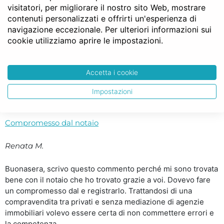
visitatori, per migliorare il nostro sito Web, mostrare
chi primo arriva.. ..
contenuti personalizzati e offrirti un'esperienza di
navigazione eccezionale. Per ulteriori informazioni sui
Consiglio a tutti notaio facile
cookie utilizziamo aprire le impostazioni.
Ezio L.
Accetta i cookie
Grazie Notaio Facile!!! Consiglio a tutti di utilizzare questo
servizio è un esempio di come anche in Italia ogni tanto le
Impostazioni
promesse vengano mantenute. ..
Compromesso dal notaio
Renata M.
Buonasera, scrivo questo commento perché mi sono trovata
bene con il notaio che ho trovato grazie a voi. Dovevo fare
un compromesso dal e registrarlo. Trattandosi di una
compravendita tra privati e senza mediazione di agenzie
immobiliari volevo essere certa di non commettere errori e
la competenza,..