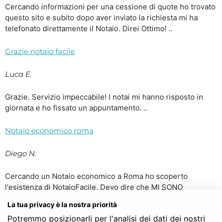
Cercando informazioni per una cessione di quote ho trovato
questo sito e subito dopo aver inviato la richiesta mi ha
telefonato direttamente il Notaio. Direi Ottimo! ..
Grazie notaio facile
Luca E.
Grazie. Servizio impeccabile! I notai mi hanno risposto in
giornata e ho fissato un appuntamento. ..
Notaio economico roma
Diego N.
Cercando un Notaio economico a Roma ho scoperto
l'esistenza di NotaioFacile. Devo dire che MI SONO
TROVATO BENISSIMO. Dopo aver inviato la richiesta mi
La tua privacy è la nostra priorità
hanno contattato due notai e ho scelto tra i due il notaio che
Potremmo posizionarli per l'analisi dei dati dei nostri
mi ha risposto per primo. Costavano più o meno uguali ma