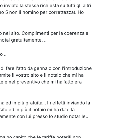
viato la stessa richiesta su tutti gli altri
no 5 non li nomino per correttezza). Ho
o nel sito. Complimenti per la coerenza e
 notai gratuitamente. ..
o ..
i fare l'atto da gennaio con l'introduzione
ite il vostro sito e il notaio che mi ha
e e nel preventivo che mi ha fatto era
ed in più gratuita… In effetti inviando la
ito ed in più il notaio mi ha dato la
amente con lui presso lo studio notarile..
ma ho capito che le tariffe notarili non