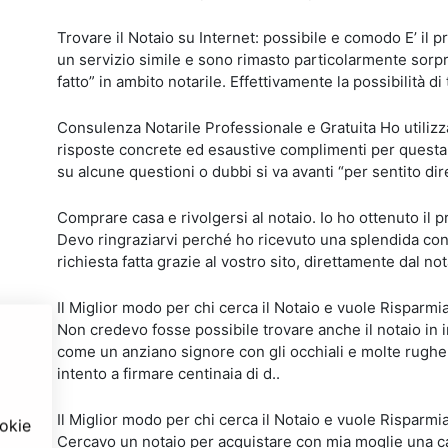
Trovare il Notaio su Internet: possibile e comodo E’ il
un servizio simile e sono rimasto particolarmente sorpr
fatto” in ambito notarile. Effettivamente la possibilità di
Consulenza Notarile Professionale e Gratuita Ho utilizza
risposte concrete ed esaustive complimenti per questa po
su alcune questioni o dubbi si va avanti “per sentito di
Comprare casa e rivolgersi al notaio. Io ho ottenuto il p
Devo ringraziarvi perché ho ricevuto una splendida cons
richiesta fatta grazie al vostro sito, direttamente dal 
Il Miglior modo per chi cerca il Notaio e vuole Risparmi
Non credevo fosse possibile trovare anche il notaio in 
come un anziano signore con gli occhiali e molte rughe c
intento a firmare centinaia di d..
Il Miglior modo per chi cerca il Notaio e vuole Risparmi
ookie
Cercavo un notaio per acquistare con mia moglie una cas