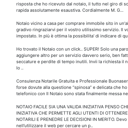
risposta che ho ricevuto dal notaio, il tutto nel giro di s
rapida assolutamente esaustiva. Cordialmente M. G...
Notaio vicino a casa per comprare immobile sito in un'a
gradivo ringraziarvi per il vostro utilissimo servizio. Il 
impostato. In più è ottima la possibilita' di indicare di qu
Ho trovato il Notaio con un click.. SUPER! Solo una par
aggiungere altro per un servizio davvero serio, ben fat
seccature e perdite di tempo inutili. Invii la richiesta il n
Io ..
Consulenza Notarile Gratuita e Professionale Buonasera, 
forse dovute alla questione “spinosa” e delicata che ho
telefonico con Il Notaio sono stata finalmente messa nel
NOTAIO FACILE SIA UNA VALIDA INIZIATIVA PENSO CH
INIZIATIVA CHE PERMETTE AGLI UTENTI DI OTTENER
NOTARILI E PRENEDRE LE DECISIONI IN MERITO. Devo dir
nell’utilizzare il web per cercare un p..