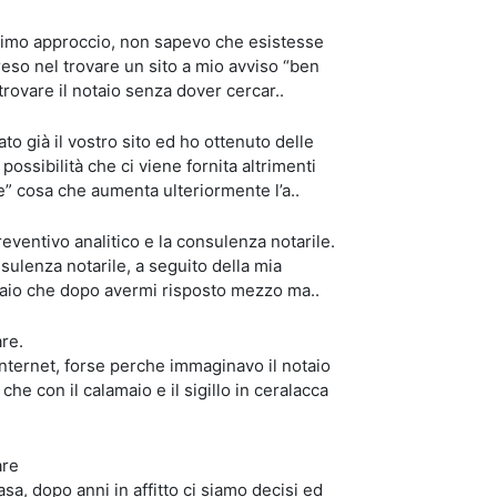
 primo approccio, non sapevo che esistesse
eso nel trovare un sito a mio avviso “ben
 trovare il notaio senza dover cercar..
to già il vostro sito ed ho ottenuto delle
ssibilità che ci viene fornita altrimenti
re” cosa che aumenta ulteriormente l’a..
reventivo analitico e la consulenza notarile.
ulenza notarile, a seguito della mia
notaio che dopo avermi risposto mezzo ma..
are.
internet, forse perche immaginavo il notaio
he con il calamaio e il sigillo in ceralacca
are
a, dopo anni in affitto ci siamo decisi ed