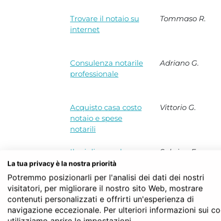
Trovare il notaio su
Tommaso R.
internet
Consulenza notarile
Adriano G.
professionale
Acquisto casa costo
Vittorio G.
notaio e spese
notarili
Il miglior modo per
Sabrina F
chi cerca il notaio e
La tua privacy è la nostra priorità
vuole risparmiare
Potremmo posizionarli per l'analisi dei dati dei nostri
visitatori, per migliorare il nostro sito Web, mostrare
contenuti personalizzati e offrirti un'esperienza di
Notaio economico o
Marco P
navigazione eccezionale. Per ulteriori informazioni sui c
notaio low-cost
utilizziamo aprire le impostazioni.