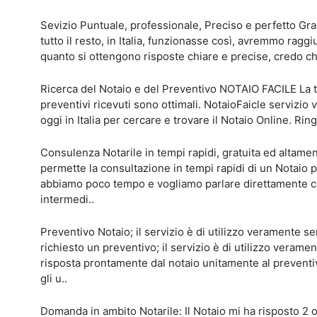
Sevizio Puntuale, professionale, Preciso e perfetto Graz
tutto il resto, in Italia, funzionasse così, avremmo raggiu
quanto si ottengono risposte chiare e precise, credo ch
Ricerca del Notaio e del Preventivo NOTAIO FACILE La te
preventivi ricevuti sono ottimali. NotaioFaicle servizio v
oggi in Italia per cercare e trovare il Notaio Online. Ring
Consulenza Notarile in tempi rapidi, gratuita ed altament
permette la consultazione in tempi rapidi di un Notaio p
abbiamo poco tempo e vogliamo parlare direttamente co
intermedi..
Preventivo Notaio; il servizio è di utilizzo veramente s
richiesto un preventivo; il servizio è di utilizzo verame
risposta prontamente dal notaio unitamente al prevent
gli u..
Domanda in ambito Notarile: Il Notaio mi ha risposto 2 o