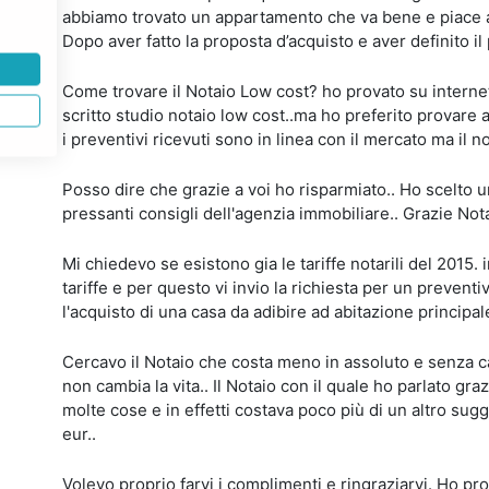
abbiamo trovato un appartamento che va bene e piace a 
Dopo aver fatto la proposta d’acquisto e aver definito il 
Come trovare il Notaio Low cost? ho provato su internet 
scritto studio notaio low cost..ma ho preferito provare a 
i preventivi ricevuti sono in linea con il mercato ma il n
Posso dire che grazie a voi ho risparmiato.. Ho scelto
pressanti consigli dell'agenzia immobiliare.. Grazie Nota
Mi chiedevo se esistono gia le tariffe notarili del 2015. 
tariffe e per questo vi invio la richiesta per un preventiv
l'acquisto di una casa da adibire ad abitazione principa
Cercavo il Notaio che costa meno in assoluto e senza ca
non cambia la vita.. Il Notaio con il quale ho parlato graz
molte cose e in effetti costava poco più di un altro sug
eur..
Volevo proprio farvi i complimenti e ringraziarvi. Ho pro