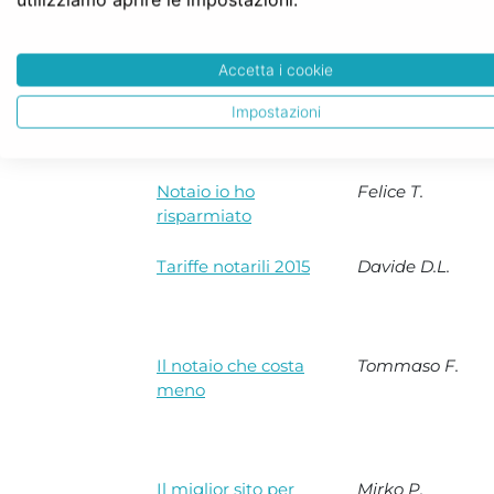
trovalo da solo.
Accetta i cookie
Come trovare il
Concetta U.
Impostazioni
notaio low cost
Notaio io ho
Felice T.
risparmiato
Tariffe notarili 2015
Davide D.L.
Il notaio che costa
Tommaso F.
meno
Il miglior sito per
Mirko P.