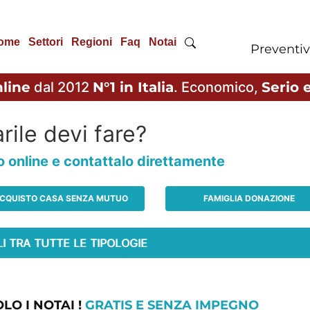
ome
Settori
Regioni
Faq
Notai
Preventiv
line
dal 2012
N°1 in Italia
. Economico,
Serio e
rile devi fare?
io online e contattalo direttamente
CQUISTO CASA SENZA MUTUO
FAMIGLIA DONAZIONE
LO I NOTAI !
GRATIS E SENZA IMPEGNO