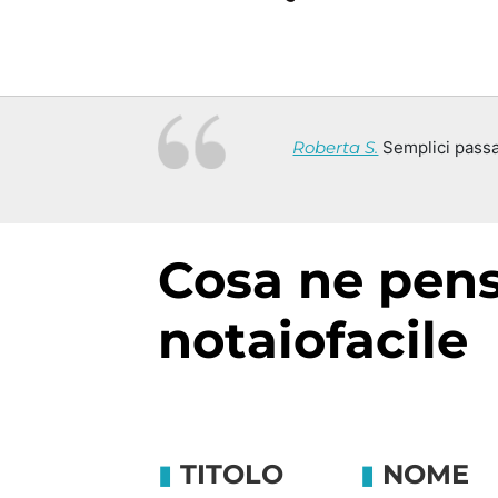
Roberta S.
Semplici passag
cosa ne pensa chi ha utilizzato il servizio
notaiofacile
TITOLO
NOME