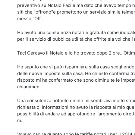
preventivo su Notaio Facile ma dato che avevo tempo ho in
siti che "offrono"e promettono un servizio simile (alme
messo "Off..
Ho avuto una consulenza notarile gratuita come indicat
per il servizio di pubblica utilità che offrite sia voi che i
Tac! Cercavo il Notaio e lo ho trovato dopo 2 ore.. Ottim
Ho saputo che si può risparmiare sulla casa scegliendo d
delle nuove imposte sulla casa. Ho chiesto conferma tram
risposto mi ha confermato che sono diminuite le impost
chiaramen..
Una consulenza notarile online mi sembrava molto strana 
richiesta di informazioni ho avuto la risposta al mio ques
possibilità di andare ad approfondire l'argomento dirett
m..
Volevo capire quanto sono le tariffe notarili per il 2014 