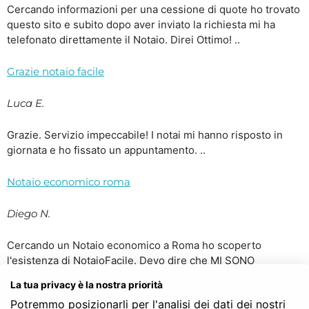
Cercando informazioni per una cessione di quote ho trovato
questo sito e subito dopo aver inviato la richiesta mi ha
telefonato direttamente il Notaio. Direi Ottimo! ..
Grazie notaio facile
Luca E.
Grazie. Servizio impeccabile! I notai mi hanno risposto in
giornata e ho fissato un appuntamento. ..
Notaio economico roma
Diego N.
Cercando un Notaio economico a Roma ho scoperto
l'esistenza di NotaioFacile. Devo dire che MI SONO
TROVATO BENISSIMO. Dopo aver inviato la richiesta mi
La tua privacy è la nostra priorità
hanno contattato due notai e ho scelto tra i due il notaio che
Potremmo posizionarli per l'analisi dei dati dei nostri
mi ha risposto per primo. Costavano più o meno uguali ma