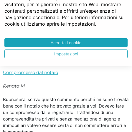
visitatori, per migliorare il nostro sito Web, mostrare
chi primo arriva.. ..
contenuti personalizzati e offrirti un'esperienza di
navigazione eccezionale. Per ulteriori informazioni sui
Consiglio a tutti notaio facile
cookie utilizziamo aprire le impostazioni.
Ezio L.
Accetta i cookie
Grazie Notaio Facile!!! Consiglio a tutti di utilizzare questo
servizio è un esempio di come anche in Italia ogni tanto le
Impostazioni
promesse vengano mantenute. ..
Compromesso dal notaio
Renata M.
Buonasera, scrivo questo commento perché mi sono trovata
bene con il notaio che ho trovato grazie a voi. Dovevo fare
un compromesso dal e registrarlo. Trattandosi di una
compravendita tra privati e senza mediazione di agenzie
immobiliari volevo essere certa di non commettere errori e
la competenza,..