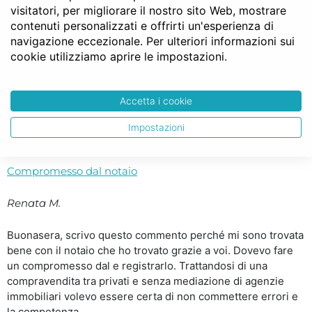
visitatori, per migliorare il nostro sito Web, mostrare
chi primo arriva.. ..
contenuti personalizzati e offrirti un'esperienza di
navigazione eccezionale. Per ulteriori informazioni sui
Consiglio a tutti notaio facile
cookie utilizziamo aprire le impostazioni.
Ezio L.
Accetta i cookie
Grazie Notaio Facile!!! Consiglio a tutti di utilizzare questo
servizio è un esempio di come anche in Italia ogni tanto le
Impostazioni
promesse vengano mantenute. ..
Compromesso dal notaio
Renata M.
Buonasera, scrivo questo commento perché mi sono trovata
bene con il notaio che ho trovato grazie a voi. Dovevo fare
un compromesso dal e registrarlo. Trattandosi di una
compravendita tra privati e senza mediazione di agenzie
immobiliari volevo essere certa di non commettere errori e
la competenza,..