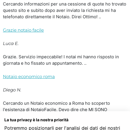
Cercando informazioni per una cessione di quote ho trovato
questo sito e subito dopo aver inviato la richiesta mi ha
telefonato direttamente il Notaio. Direi Ottimo! ..
Grazie notaio facile
Luca E.
Grazie. Servizio impeccabile! I notai mi hanno risposto in
giornata e ho fissato un appuntamento. ..
Notaio economico roma
Diego N.
Cercando un Notaio economico a Roma ho scoperto
l'esistenza di NotaioFacile. Devo dire che MI SONO
TROVATO BENISSIMO. Dopo aver inviato la richiesta mi
La tua privacy è la nostra priorità
hanno contattato due notai e ho scelto tra i due il notaio che
Potremmo posizionarli per l'analisi dei dati dei nostri
mi ha risposto per primo. Costavano più o meno uguali ma