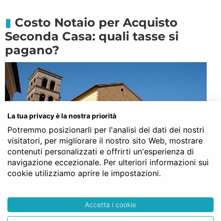
Costo Notaio per Acquisto
Seconda Casa: quali tasse si
pagano?
La tua privacy è la nostra priorità
Potremmo posizionarli per l'analisi dei dati dei nostri
visitatori, per migliorare il nostro sito Web, mostrare
contenuti personalizzati e offrirti un'esperienza di
navigazione eccezionale. Per ulteriori informazioni sui
cookie utilizziamo aprire le impostazioni.
Molte sono anche le persone interessate ad
acquisti di seconde case in questa zona. Si
Accetta i cookie
tratta infatti di un’area a vocazione turistica.