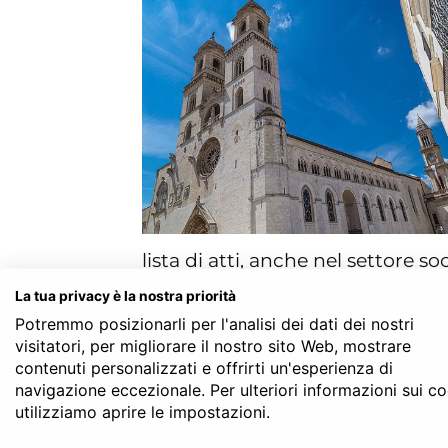
lista di atti, anche nel settore 
l’intervento del Notaio
. In alcu
La tua privacy è la nostra priorità
presenza del Notaio in qualità di 
Potremmo posizionarli per l'analisi dei dati dei nostri
parti, anche laddove non obblig
visitatori, per migliorare il nostro sito Web, mostrare
contenuti personalizzati e offrirti un'esperienza di
a proprie spese il Notaio. Il mod
navigazione eccezionale. Per ulteriori informazioni sui c
costerebbe l’intervento del Notaio
utilizziamo aprire le impostazioni.
professionista il preventivo scri