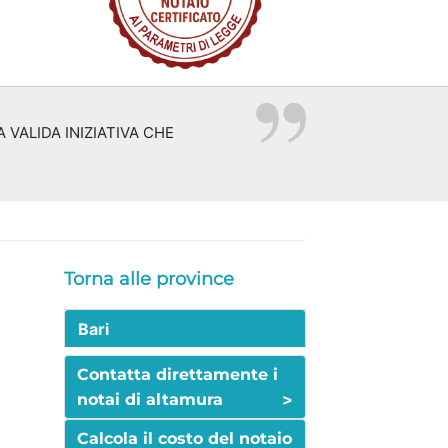
 VALIDA INIZIATIVA CHE
Torna alle province
Bari
Contatta direttamente i
>
notai di altamura
Calcola il costo del notaio