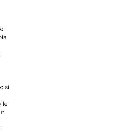
i
lo
bia
a
o si
ile.
un
i