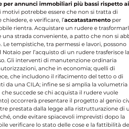
e per annunci immobiliari più bassi rispetto a
i motivi potrebbe essere che non si tratta di
 chiedere, e verificare, l’
accatastamento
per
obile rientra. Acquistare un rudere e trasformar
e una strada conveniente, a patto che non si ab
o. Le tempistiche, tra permessi e lavori, possono
al Notaio per l’acquisto di un rudere trasferisce l
so. Gli interventi di manutenzione ordinaria
autorizzazioni, anche in economia; quelli di
e, che includono il rifacimento del tetto o di
 da una CILA; infine se si amplia la volumetria 
che succede se chi acquista il rudere vuole
o) occorrerà presentare il progetto al genio civ
tre prestata dalla legge alla ristrutturazione di 
ché, onde evitare spiacevoli imprevisti dopo la
le verificare lo stato delle cose e la fattibilità de