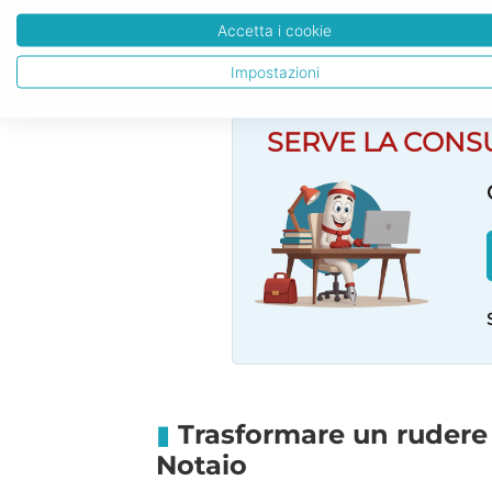
sulla Concorrenza del 2017 lo h
Accetta i cookie
diffusa in un’imposizione normat
Impostazioni
SERVE LA CONS
Trasformare un rudere 
Notaio