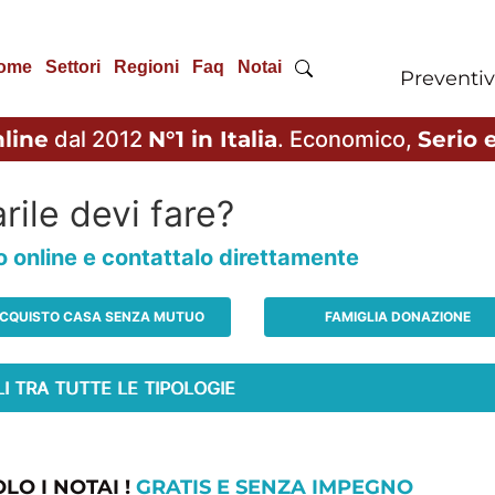
ome
Settori
Regioni
Faq
Notai
Preventiv
line
dal 2012
N°1 in Italia
. Economico,
Serio e
rile devi fare?
io online e contattalo direttamente
CQUISTO CASA SENZA MUTUO
FAMIGLIA DONAZIONE
LO I NOTAI !
GRATIS E SENZA IMPEGNO