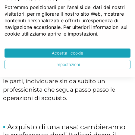
proposta e in punta di diritto potrebbe,
Potremmo posizionarli per l'analisi dei dati dei nostri
trovando un’offerta più vantaggiosa, non
visitatori, per migliorare il nostro sito Web, mostrare
tenerne conto. Il contratto preliminare
contenuti personalizzati e offrirti un'esperienza di
invece obbliga entrambi i contraenti alla
navigazione eccezionale. Per ulteriori informazioni sui
cookie utilizziamo aprire le impostazioni.
stipula dell’atto definitivo di compravendita.
La seconda precisazione è che non è
Accetta i cookie
obbligatorio che tale contratto sia stipulato
da un Notaio, tuttavia appare una scelta
Impostazioni
lungimirante, in grado di garantire entrambe
le parti, individuare sin da subito un
professionista che segua passo passo le
operazioni di acquisto.
Acquisto di una casa: cambieranno
le preferenze degli Italiani dopo il