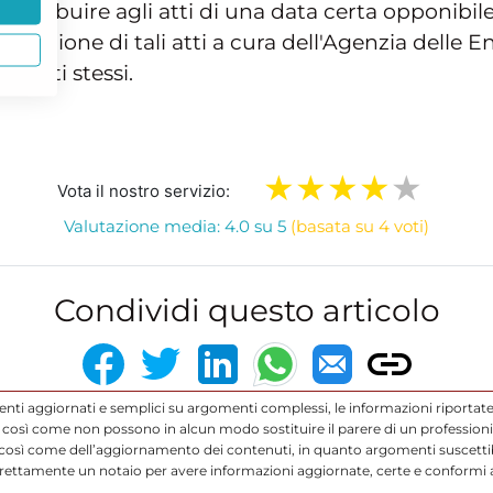
 attribuire agli atti di una data certa opponibile a
onservazione di tali atti a cura dell'Agenzia delle
li atti stessi.
Vota il nostro servizio:
Valutazione media: 4.0 su 5
(basata su 4 voti)
Condividi questo articolo
enti aggiornati e semplici su argomenti complessi, le informazioni riportate
così come non possono in alcun modo sostituire il parere di un professionis
 così come dell’aggiornamento dei contenuti, in quanto argomenti suscettibi
direttamente un notaio per avere informazioni aggiornate, certe e conformi a