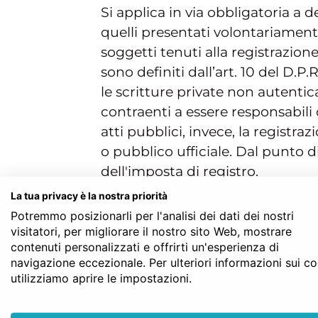
Si applica in via obbligatoria a 
quelli presentati volontariamente
soggetti tenuti alla registrazion
sono definiti dall’art. 10 del D.P.
le scritture private non autentica
contraenti a essere responsabili 
atti pubblici, invece, la registraz
o pubblico ufficiale. Dal punto di
dell'imposta di registro.
La tua privacy è la nostra priorità
In caso di mancata registrazione
Potremmo posizionarli per l'analisi dei dati dei nostri
(entro 30 giorni), la sanzione 
visitatori, per migliorare il nostro sito Web, mostrare
dell'imposta, la sanzione è del 3
contenuti personalizzati e offrirti un'esperienza di
navigazione eccezionale. Per ulteriori informazioni sui c
Scopo dell’imposta di regi
utilizziamo aprire le impostazioni.
La registrazione, indipendenteme