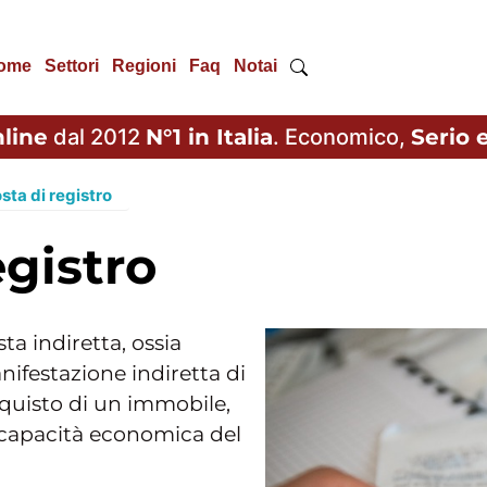
ome
Settori
Regioni
Faq
Notai
line
dal 2012
N°1 in Italia
. Economico,
Serio e
sta di registro
egistro
a indiretta, ossia
ifestazione indiretta di
quisto di un immobile,
 capacità economica del