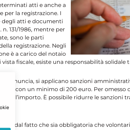
determinati atti e anche a
 per la registrazione. I
e degli atti e documenti
R. n. 131/1986, mentre per
te, sono le parti
della registrazione. Negli
ione è a carico del notaio
 vista fiscale, esiste una responsabilità solidale 
 o denuncia, si applicano sanzioni amministrative
è ridotta con un minimo di 200 euro. Per omesso
0% dell’importo. È possibile ridurre le sanzioni 
ookie
stro
nte dal fatto che sia obbligatoria che volontari