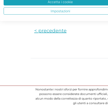
l’esistenza degli atti, ma anche di
Accetta i cookie
del c.c.). Inoltre è prevista la c
Impostazioni
richieste copie ovvero estratti deg
< precedente
Nonostante i nostri sforzi per fornire approfondim
possono essere considerate documenti ufficiali, 
alcun modo della correttezza di quanto riportato,
gli utenti a consultare 