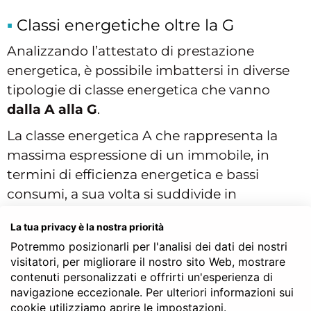
Classi energetiche oltre la G
Analizzando l’attestato di prestazione
energetica, è possibile imbattersi in diverse
tipologie di classe energetica che vanno
dalla A alla G
.
La classe energetica A che rappresenta la
massima espressione di un immobile, in
termini di efficienza energetica e bassi
consumi, a sua volta si suddivide in
altrettante sottocategorie che vanno dalla A1
La tua privacy è la nostra priorità
alla A4. Pertanto esistono anche delle fasce
Potremmo posizionarli per l'analisi dei dati dei nostri
intermedie ravvisabili nelle classi B, C, D, E, F.
visitatori, per migliorare il nostro sito Web, mostrare
Affidarsi a un tecnico del settore per
contenuti personalizzati e offrirti un'esperienza di
comprendere quali siano le caratteristiche di
navigazione eccezionale. Per ulteriori informazioni sui
cookie utilizziamo aprire le impostazioni.
una casa per evitare di compiere scelte