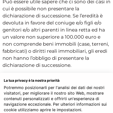
Può essere utile sapere che ci sono dei casi in
cui è possibile non presentare la
dichiarazione di successione. Se l’eredità è
devoluta in favore del coniuge e/o figli e/o
genitori e/o altri parenti in linea retta ed ha
un valore non superiore a 100.000 euro e
non comprende beni immobili (case, terreni,
fabbricati) o diritti reali immobiliari, gli eredi
non hanno l’obbligo di presentare la
dichiarazione di successione.
La tua privacy è la nostra priorità
Che cosa comporta la
Potremmo posizionarli per l'analisi dei dati dei nostri
dichiarazione di successione
visitatori, per migliorare il nostro sito Web, mostrare
contenuti personalizzati e offrirti un'esperienza di
La prima cosa da chiarire è che la
navigazione eccezionale. Per ulteriori informazioni sui
presentazione della dichiarazione di
cookie utilizziamo aprire le impostazioni.