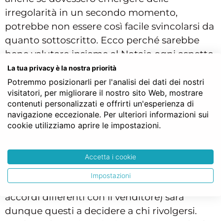
irregolarità in un secondo momento,
potrebbe non essere così facile svincolarsi da
quanto sottoscritto. Ecco perché sarebbe
bene valutare insieme al Notaio ogni aspetto
dell’operazione a partire proprio dai
La tua privacy è la nostra priorità
documenti preliminari: spesso un po’ di
Potremmo posizionarli per l'analisi dei dati dei nostri
visitatori, per migliorare il nostro sito Web, mostrare
attenzione in più e prendersi quel po’ di
contenuti personalizzati e offrirti un'esperienza di
tempo che serve – soprattutto quando si
navigazione eccezionale. Per ulteriori informazioni sui
hanno di fronte operazioni così importanti –
cookie utilizziamo aprire le impostazioni.
può davvero fare la differenza.
Ricordiamo che la scelta del Notaio è
Accetta i cookie
assolutamente libera: poiché è di norma
Impostazioni
l’acquirente a pagarne il compenso (salvo
accordi differenti con il venditore) sarà
dunque questi a decidere a chi rivolgersi.