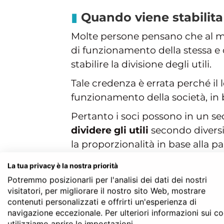
Quando viene stabilita 
Molte persone pensano che al
di funzionamento della stessa e 
stabilire la divisione degli utili.
Tale credenza è errata perché il 
funzionamento della società, in 
Pertanto i soci possono in un 
dividere gli utili
secondo diversi 
la proporzionalità in base alla 
La tua privacy è la nostra priorità
Come modificare statuto pe
Potremmo posizionarli per l'analisi dei dati dei nostri
visitatori, per migliorare il nostro sito Web, mostrare
Per
modificare lo statuto di una
contenuti personalizzati e offrirti un'esperienza di
si fa parte. Per esempio, nel caso
navigazione eccezionale. Per ulteriori informazioni sui c
naturalmente una diversa previsio
utilizziamo aprire le impostazioni.