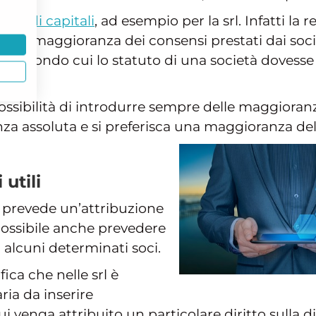
ietà di capitali
, ad esempio per la srl. Infatti la 
 la maggioranza dei consensi prestati dai soci
io secondo cui lo statuto di una società dovesse
possibilità di introdurre sempre delle maggioranze
nza assoluta e si preferisca una maggioranza de
 utili
he prevede un’attribuzione
 possibile anche prevedere
i alcuni determinati soci.
ica che nelle srl è
ria da inserire
 venga attribuito un particolare diritto sulla dis