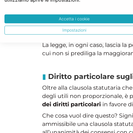
Discorso ben diverso è per le
soc
modifiche vengano apportate con
Accetta i cookie
del 2003 è tramontato il princip
Impostazioni
consenso di tutti i soci.
La legge, in ogni caso, lascia la 
cui non si prediliga la maggiora
Diritto particolare sugli
Oltre alla clausola statutaria c
degli utili non proporzionale, è
dei diritti particolari
in favore d
Che cosa vuol dire questo? Signif
ammissibile una clausola statuta
all’unanimità dei consensi con cui