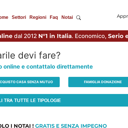
Appr
ome
Settori
Regioni
Faq
Notai
line
dal 2012
N°1 in Italia
. Economico,
Serio e
rile devi fare?
io online e contattalo direttamente
CQUISTO CASA SENZA MUTUO
FAMIGLIA DONAZIONE
LO I NOTAI !
GRATIS E SENZA IMPEGNO