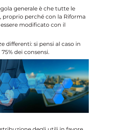
regola generale è che tutte le
, proprio perché con la Riforma
 essere modificato con il
 differenti: si pensi al caso in
l 75% dei consensi.
tribuzione degli utili in favore