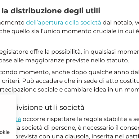
la distribuzione degli utili
 momento
dell’apertura della società
dal notaio, 
che quello sia l’unico momento cruciale in cui è 
legislatore offre la possibilità, in qualsiasi mom
base alle maggioranze previste nello statuto.
secondo momento, anche dopo qualche anno dalla
criteri. Può accadere che in sede di atto costitu
partecipazione sociale e cambiare idea in un mo
r divisione utili società
 società
occorre rispettare le regole stabilite a s
 di una società di persone, è necessario il conse
ookie
ne prevista con una clausola, inserita nei patti 