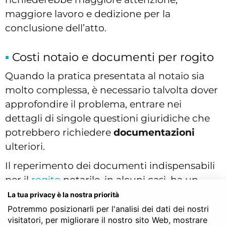
maggiore lavoro e dedizione per la
conclusione dell’atto.
Costi notaio e documenti per rogito
Quando la pratica presentata al notaio sia
molto complessa, è necessario talvolta dover
approfondire il problema, entrare nei
dettagli di singole questioni giuridiche che
potrebbero richiedere
documentazioni
ulteriori.
Il reperimento dei documenti indispensabili
per il
rogito
notarile, in alcuni casi, ha un
costo: al di là dei costi legati ai controlli del
La tua privacy è la nostra priorità
notaio come la visura catastale, quella
Potremmo posizionarli per l'analisi dei dati dei nostri
visitatori, per migliorare il nostro sito Web, mostrare
ipotecaria, possono essere necessarie anche