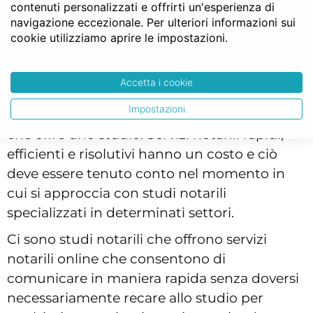
contenuti personalizzati e offrirti un'esperienza di
altre documentazioni.
navigazione eccezionale. Per ulteriori informazioni sui
cookie utilizziamo aprire le impostazioni.
Costo notaio e servizi notarili
Accetta i cookie
Il costo della pratica presentata al notaio può
Impostazioni
essere influenzato anche dai
servizi notarili
che offre uno studio. Servizi notarili rapidi,
efficienti e risolutivi hanno un costo e ciò
deve essere tenuto conto nel momento in
cui si approccia con studi notarili
specializzati in determinati settori.
Ci sono studi notarili che offrono servizi
notarili online che consentono di
comunicare in maniera rapida senza doversi
necessariamente recare allo studio per