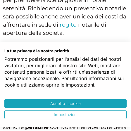
per prendere la scelta giusta in totale
serenità. Richiedendo un preventivo notarile
sarà possibile anche aver un’idea dei costi da
affrontare in sede di
rogito
notarile di
apertura della società.
La tua privacy è la nostra priorità
Cosa considerare prima di
Potremmo posizionarli per l'analisi dei dati dei nostri
aprire una società
visitatori, per migliorare il nostro sito Web, mostrare
contenuti personalizzati e offrirti un'esperienza di
Prima di analizzare i vantaggi e gli svantaggi
navigazione eccezionale. Per ulteriori informazioni sui
dei vari tipi di società è importante capire
cookie utilizziamo aprire le impostazioni.
quali sono gli elementi su cui riflettere prima
di scegliere il tipo sociale più adatto alle
Accetta i cookie
esigenze.
Impostazioni
Innanzitutto bisogna capire quante e quali
siano le
persone
coinvolte nell’apertura della