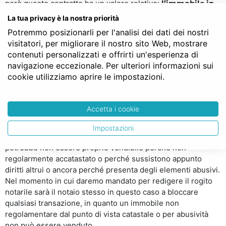
però questo contratto ha un valore relativo:
l’immobile in
questione resta infatti completamente nelle
La tua privacy è la nostra priorità
disponibilità del venditore
, che potrebbe anche giocare
Potremmo posizionarli per l'analisi dei dati dei nostri
qualche scherzo che non avevamo preventivato. Il caso più
visitatori, per migliorare il nostro sito Web, mostrare
grave è quello di un possibile fallimento del venditore
contenuti personalizzati e offrirti un'esperienza di
stesso (ad esempio se stiamo comprando una casa da un
navigazione eccezionale. Per ulteriori informazioni sui
costruttore): purtroppo in questa eventualità l’acquirente
cookie utilizziamo aprire le impostazioni.
potrà solo avere la speranza (e non la certezza) di
recuperare la caparra versata. Anche senza arrivare a
questo estremo, però, essendo l’immobile ancora nelle
Accetta i cookie
disponibilità del venditore questi potrebbe decidere di
vendere ad altri, di cedere a terzi dei diritti sull’abitazione
Impostazioni
(usufrutto o ipoteche ad esempio) oppure l’immobile stesso
potrebbe non essere proprio vendibile perché non
regolarmente accatastato o perché sussistono appunto
diritti altrui o ancora perché presenta degli elementi abusivi.
Nel momento in cui daremo mandato per redigere il rogito
notarile sarà il notaio stesso in questo caso a bloccare
qualsiasi transazione, in quanto un immobile non
regolamentare dal punto di vista catastale o per abusività
non può essere venduto.