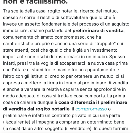
non è facilissimo.
Tra scelta della casa, rogito notarile, ricerca del mutuo,
spesso si corre il rischio di sottovalutare quello che è
invece un aspetto fondamentale del processo di un acquisto
immobiliare: stiamo parlando del
preliminare di vendita
,
comunemente chiamato compromesso, che ha
caratteristiche proprie e anche una serie di “trappole” cui
stare attenti, così che quello che è già un investimento
importante non rischi di trasformarsi in un incubo. Spesso
infatti, presi tra la voglia di accaparrarci la nuova casa prima
che l’affare ci sfumi tra le mani e tra un appuntamento e
l’altro con gli istituti di credito per ottenere un mutuo, ci si
appresa a mettere la firma in fondo al preliminare di vendita
e anche a versare la relativa caparra senza approfondire in
modo adeguato di cosa si tratta e cosa comporta. La prima
cosa da chiarire dunque è
cosa differenzia il preliminare
di vendita dal rogito notarile
: il
compromesso
o
preliminare è infatti un contratto privato in cui una parte
(l’acquirente) si impegna a comprare un determinato bene
(la casa) da un altro soggetto (il venditore). In questi termini