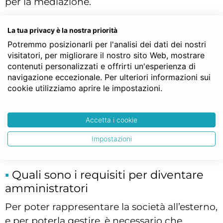
per la mediazione.
La legge prevede che, quando l’attività di
La tua privacy è la nostra priorità
mediazione sia esercitata da una società, il
Potremmo posizionarli per l'analisi dei dati dei nostri
legale rappresentante (amministratore
visitatori, per migliorare il nostro sito Web, mostrare
unico) o i legali rappresentanti (in caso, per
contenuti personalizzati e offrirti un'esperienza di
esempio, di consiglio di amministrazione),
navigazione eccezionale. Per ulteriori informazioni sui
cookie utilizziamo aprire le impostazioni.
devono possedere determinati
requisiti
. La
ragione è che si tratta comunque di una
società particolare
, che richiede una
Accetta i cookie
competenza specifica, posseduta da chi
Impostazioni
materialmente si occupa di gestire la società.
Quali sono i requisiti per diventare
amministratori
Per poter rappresentare la società all’esterno,
e per poterla gestire, è necessario che