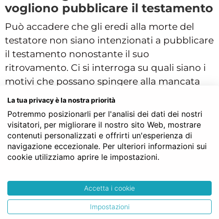
vogliono pubblicare il testamento
Può accadere che gli eredi alla morte del
testatore non siano intenzionati a pubblicare
il testamento nonostante il suo
ritrovamento. Ci si interroga su quali siano i
motivi che possano spingere alla mancata
pubblicazione del testamento del defunto.
La tua privacy è la nostra priorità
In primo luogo può succedere che gli eredi
Potremmo posizionarli per l'analisi dei dati dei nostri
visitatori, per migliorare il nostro sito Web, mostrare
siano già al corrente del contenuto del
contenuti personalizzati e offrirti un'esperienza di
testamento e vogliano evitare delle spese di
navigazione eccezionale. Per ulteriori informazioni sui
pubblicazione del testamento olografo dal
cookie utilizziamo aprire le impostazioni.
notaio.
Altre volte invece può accadere che gli eredi
Accetta i cookie
una volta ritrovato il testamento non
Impostazioni
vogliano assecondare le volontà del testatore