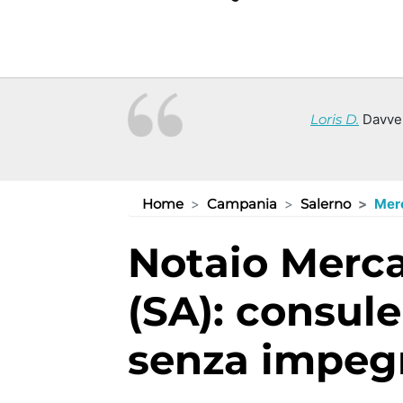
Loris D.
Davvero
Home
Campania
Salerno
Mer
Notaio Mercato San Severino
(SA): consule
senza impeg