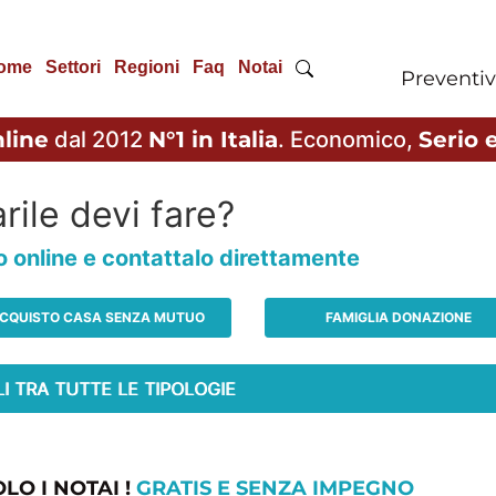
ome
Settori
Regioni
Faq
Notai
Preventiv
line
dal 2012
N°1 in Italia
. Economico,
Serio e
rile devi fare?
io online e contattalo direttamente
CQUISTO CASA SENZA MUTUO
FAMIGLIA DONAZIONE
LO I NOTAI !
GRATIS E SENZA IMPEGNO