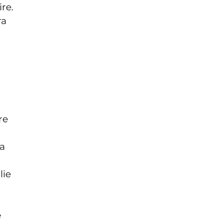
re.
ra
re
la
lie
e