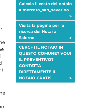
Calcola il costo del notaio
a mercato_san_severino
>
Visita la pagina per la
e
ricerca dei Notai a
>
Salerno
ome
CERCHI IL NOTAIO IN
me
QUESTO COMUNE? VOUI
i
IL PREVENTIVO?
d
CONTATTA
ni
DIRETTAMENTE IL
>
NOTAIO GRATIS
che
no