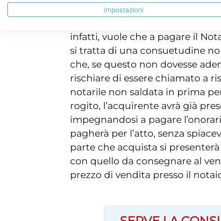
Impostazioni
eventualità rara che, peraltro, e
infatti, vuole che a pagare il Not
si tratta di una consuetudine no
che, se questo non dovesse adem
rischiare di essere chiamato a ris
notarile non saldata in prima pe
rogito, l’acquirente avrà già pres
impegnandosi a pagare l’onorar
pagherà per l’atto, senza spiacev
parte che acquista si presenterà 
con quello da consegnare al ven
prezzo di vendita presso il notaio
SERVE LA CONS