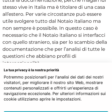
tutta la documentazione, perché magari lui
stesso vive in Italia ma è titolare di una casa
all’estero. Per varie circostanze può essere
utile svolgere tutto dal Notaio italiano ma
non sempre è possibile. In questo caso è
necessario che il Notaio italiano si interfacci
con quello straniero, sia per lo scambio della
documentazione che per l’analisi di tutte le
questioni che abbiano profili di
internazionalità.
La tua privacy è la nostra priorità
A volte si utilizzano anche programmi
Potremmo posizionarli per l'analisi dei dati dei nostri
telematici del Consiglio Nazionale del
visitatori, per migliorare il nostro sito Web, mostrare
Notariato per operare queste
contenuti personalizzati e offrirti un'esperienza di
compravendite. Inoltre, la questione
navigazione eccezionale. Per ulteriori informazioni sui
cookie utilizziamo aprire le impostazioni.
riguarda anche la validità del contratto
italiano all’estero. Occorre fare attenzione a