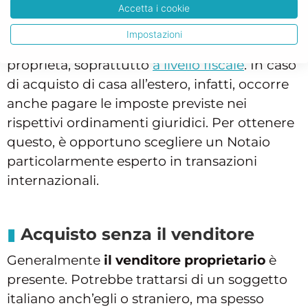
questo aspetto per evitare che poi nel
Accetta i cookie
territorio in cui si trova la casa non si ottenga
Impostazioni
il riconoscimento del proprio titolo di
proprietà, soprattutto
a livello fiscale
. In caso
di acquisto di casa all’estero, infatti, occorre
anche pagare le imposte previste nei
rispettivi ordinamenti giuridici. Per ottenere
questo, è opportuno scegliere un Notaio
particolarmente esperto in transazioni
internazionali.
Acquisto senza il venditore
Generalmente
il venditore proprietario
è
presente. Potrebbe trattarsi di un soggetto
italiano anch’egli o straniero, ma spesso