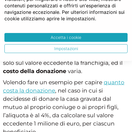
franchigie e aliquote come previste dalla
contenuti personalizzati e offrirti un'esperienza di
legge, e nel vaso di donazione della casa con
navigazione eccezionale. Per ulteriori informazioni sui
mutuo l’aliquota va applicata al valore della
cookie utilizziamo aprire le impostazioni.
donazione medesima.
È bene precisare che per alcune categorie di
Accetta i cookie
soggetti, legate da uno stretto rapporto di
Impostazioni
parentela con il donante, l’aliquota si applica
solo sul valore eccedente la franchigia, ed il
costo della donazione
varia.
Volendo fare un esempio per capire
quanto
costa la donazione
, nel caso in cui si
decidesse di donare la casa gravata dal
mutuo al proprio coniuge o ai propri figli,
l’aliquota è al 4%, da calcolare sul valore
eccedente 1 milione di euro, per ciascun
beneficiario.