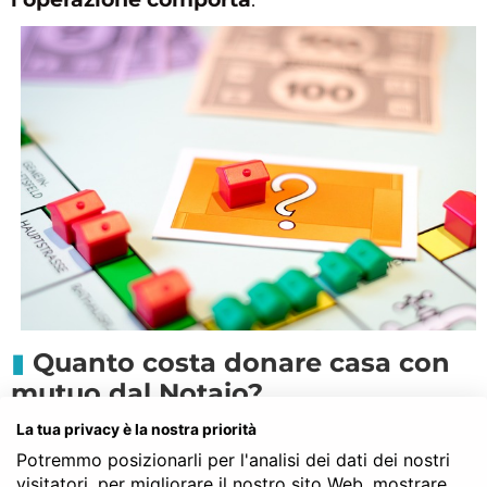
Quanto costa donare casa con
mutuo dal Notaio?
La tua privacy è la nostra priorità
L’atto di donazione è soggetto
all’imposta di
Potremmo posizionarli per l'analisi dei dati dei nostri
donazione
che deve tenere conto di
visitatori, per migliorare il nostro sito Web, mostrare