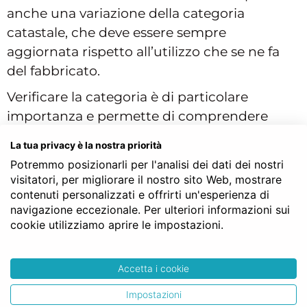
anche una variazione della categoria
catastale, che deve essere sempre
aggiornata rispetto all’utilizzo che se ne fa
del fabbricato.
Verificare la categoria è di particolare
importanza e permette di comprendere
come l’immobile sia registrato al Catasto;
La tua privacy è la nostra priorità
inoltre, per gli immobili ad uso abitativo, che
Potremmo posizionarli per l'analisi dei dati dei nostri
non siano di lusso, il legislatore prevede, al
visitatori, per migliorare il nostro sito Web, mostrare
ricorrere di determinati presupposti e
contenuti personalizzati e offrirti un'esperienza di
navigazione eccezionale. Per ulteriori informazioni sui
requisiti, anche delle agevolazioni fiscali, nel
cookie utilizziamo aprire le impostazioni.
caso in cui si tratti di una prima casa.
Subalterno aggiornato
Accetta i cookie
Un’ulteriore variazione che può verificarsi
Impostazioni